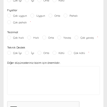
Çok İyi
İyi
Orta
Kötü
*
Fiyatlar
Çok uygun
Uygun
Orta
Pahalı
Çok pahalı
*
Teslimat
Çok hızlı
Hızlı
Orta
Yavaş
Çok yavaş
*
Teknik Destek
Çok İyi
İyi
Orta
Kötü
Çok kötü
*
Diğer düşünceleriniz bizim için önemlidir..