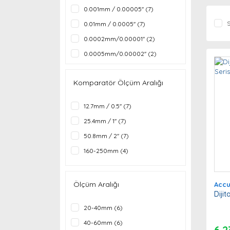
0.001mm / 0.00005'' (7)
S
0.01mm / 0.0005'' (7)
0.0002mm/0.00001'' (2)
0.0005mm/0.00002'' (2)
Komparatör Ölçüm Aralığı
12.7mm / 0.5'' (7)
25.4mm / 1'' (7)
50.8mm / 2'' (7)
160-250mm (4)
250-450mm (4)
35-60mm (4)
Ölçüm Aralığı
Acc
Diji
50-160mm (4)
20-40mm (6)
5mm (4)
40-60mm (6)
10-18mm (3)
6.2