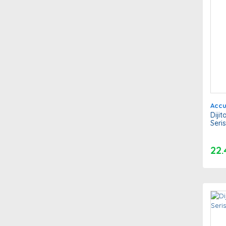
Acc
Diji
Seris
22.