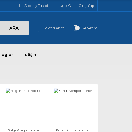
Sipariş Takibi
Üye Ol
Giriş Yap
ARA
Favorilerim
Sepetim
loglar
İletişim
Salgı Komparatörleri
Kanal Komparatörleri