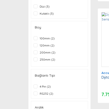
0-200mm (1)
25mm (1)
Düz (3)
0-25mm (1)
50mm (1)
Kulaklı (3)
12.7-165mm (1)
12.7-216mm (1)
Boy
100mm (2)
120mm (2)
200mm (2)
250mm (2)
50mm (2)
Acc
80mm (2)
Bağlantı Tipi
Diji
90mm (2)
4 Pin (2)
7.7
RS232 (2)
Aralık