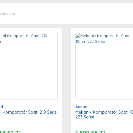
toktakiler
ud
Accud
tal Komparatör Saati 210 Serisi
Mekanik Komparatör Saati 
223 Serisi
38,62 TL
1.599,65 TL