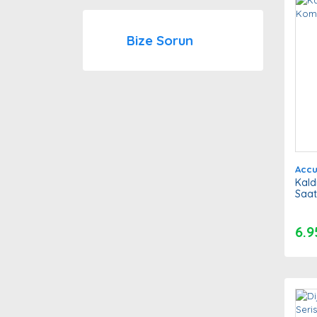
Bize Sorun
Acc
Kald
Saat
6.9