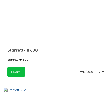
Starrett-HF600
Starrett HF600
Devamı
09/12/2020
12:19