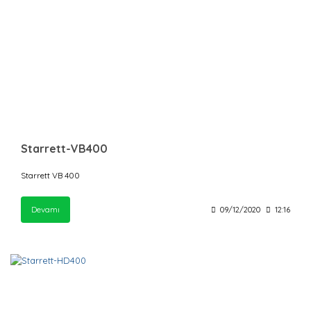
Starrett-VB400
Starrett VB 400
Devamı
09/12/2020
12:16