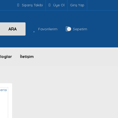
Sipariş Takibi
Üye Ol
Giriş Yap
ARA
Favorilerim
Sepetim
loglar
İletişim