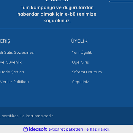
Tüm kampanya ve duyurulardan
haberdar olmak için e-bültenimize
kaydolunuz.
ERİŞ
ÜYELİK
li Satış Sözleşmesi
Yeni Üyelik
k ve Güvenlik
Üye Girişi
e İade Şartları
Şifremi Unuttum
 Veriler Politikası
Sepetiniz
L sertifikası ile korunmaktadır.
ile
ideasoft
e-