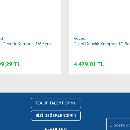
ud
Accud
al Derinlik Kumpası 176 Serisi
Dijital Derinlik Kumpası 171 Ser
99,29 TL
4.479,01 TL
TEKLİF TALEP FORMU
BİZİ DEĞERLENDİRİN
E-BÜLTEN