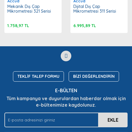
Accud
Accud
Mekanik Dış Çap
Dijital Dış Çap
Mikrometresi 321 Serisi
Mikrometresi 311 Serisi
1.758,97 TL
6.995,89 TL
TEKLİF TALEP FORMU
BİZİ DEĞERLENDİRİN
E-BÜLTEN
Tüm kampanya ve duyurulardan haberdar olmak için
e-bültenimize kaydolunuz.
EKLE