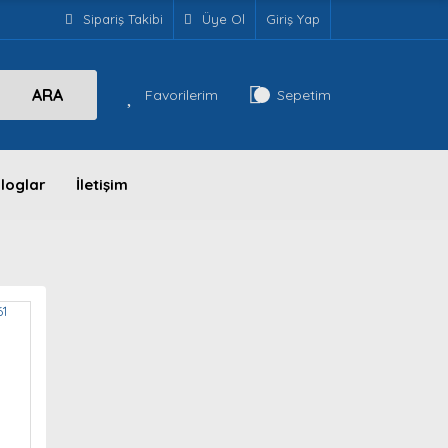
Sipariş Takibi
Üye Ol
Giriş Yap
ARA
Favorilerim
Sepetim
loglar
İletişim