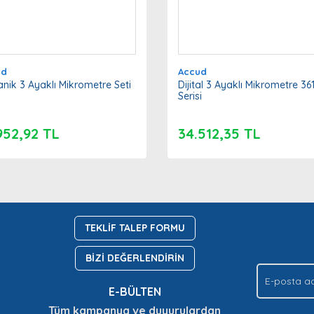
ud
Accud
nik 3 Ayaklı Mikrometre Seti
Dijital 3 Ayaklı Mikrometre 36
Serisi
952,92 TL
34.512,35 TL
TEKLİF TALEP FORMU
BİZİ DEĞERLENDİRİN
E-BÜLTEN
Tüm kampanya ve duyurulardan