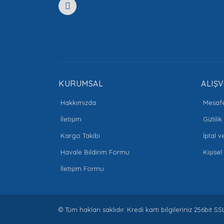
Ürün fiyatı diğer sitelerden daha pahalı.
Bu ürüne benzer farklı alternatifler olmalı.
KURUMSAL
ALIŞV
Hakkımızda
Mesafe
İletişim
Gizlili
Kargo Takibi
İptal v
Havale Bildirim Formu
Kişisel
İletişim Formu
© Tüm hakları saklıdır. Kredi kartı bilgileriniz 256bit SS