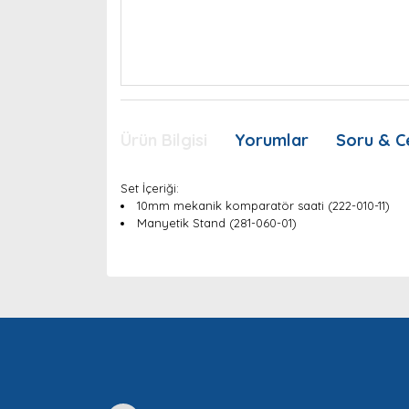
Ürün Bilgisi
Yorumlar
Soru & C
Set İçeriği:
10mm mekanik komparatör saati (222-010-11)
Manyetik Stand (281-060-01)
Bu ürünün fiyat bilgisi, resim, ürün açıklamaları
Görüş ve önerileriniz için teşekkür ederiz.
Ürün resmi kalitesiz, bozuk veya görüntülenemiyor
Ürün açıklamasında eksik bilgiler bulunuyor.
Ürün bilgilerinde hatalar bulunuyor.