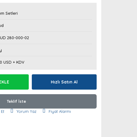
m Setleri
ud
UD 280-000-02
y
50 USD + KDV
EKLE
Hızlı Satın Al
Teklif İste
 Et
Yorum Yaz
Fiyat Alarmı