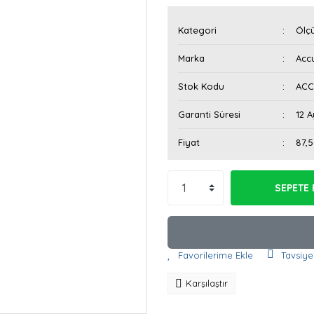
Kategori
Ölçü
Marka
Acc
Stok Kodu
ACC
Garanti Süresi
12 A
Fiyat
87,
SEPETE 
Tavsiye
Karşılaştır