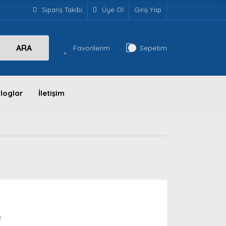
Sipariş Takibi
Üye Ol
Giriş Yap
ARA
Favorilerim
Sepetim
loglar
İletişim
!