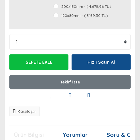
200x130mm - ( 4.678,96 TL )
120x80mm - ( 3.159,30 TL )
SEPETE EKLE
Hızlı Satın Al
Teklif İste
Karşılaştır
Ürün Bilgisi
Yorumlar
Soru & Cev