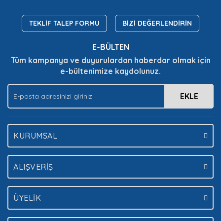
Ürün resmi kalitesiz, bozuk veya görüntülenemiyor.
Ürün açıklamasında eksik bilgiler bulunuyor.
TEKLİF TALEP FORMU
BİZİ DEĞERLENDİRİN
Ürün bilgilerinde hatalar bulunuyor.
E-BÜLTEN
Ürün fiyatı diğer sitelerden daha pahalı.
Tüm kampanya ve duyurulardan haberdar olmak için
Bu ürüne benzer farklı alternatifler olmalı.
e-bültenimize kaydolunuz.
EKLE
Gönder
KURUMSAL
ALIŞVERİŞ
ÜYELİK