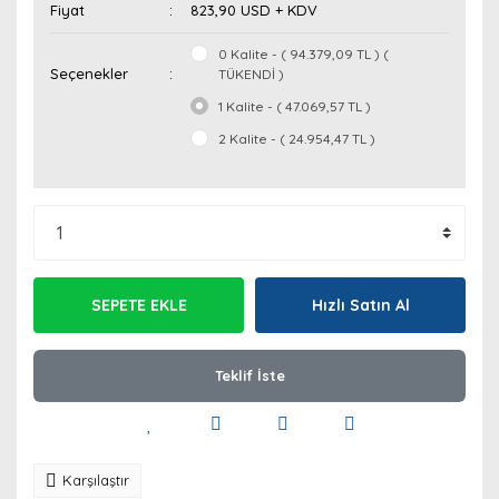
Fiyat
823,90 USD + KDV
0 Kalite - ( 94.379,09 TL ) (
Seçenekler
TÜKENDİ )
1 Kalite - ( 47.069,57 TL )
2 Kalite - ( 24.954,47 TL )
SEPETE EKLE
Hızlı Satın Al
Teklif İste
Karşılaştır