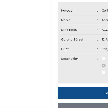
Kategori
Çeli
Marka
Acc
Stok Kodu
ACC
Garanti Süresi
12 A
Fiyat
968
Seçenekler
G