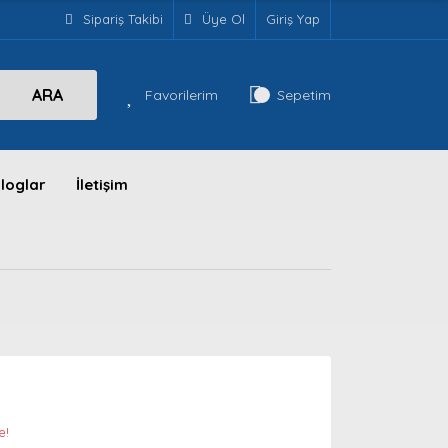
Sipariş Takibi
Üye Ol
Giriş Yap
ARA
Favorilerim
Sepetim
loglar
İletişim
e!