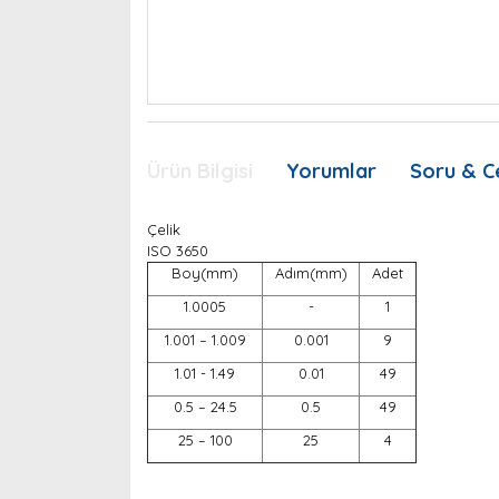
Ürün Bilgisi
Yorumlar
Soru & C
Çelik
ISO 3650
Boy(mm)
Adım(mm)
Adet
1.0005
-
1
1.001 – 1.009
0.001
9
1.01 - 1.49
0.01
49
0.5 – 24.5
0.5
49
25 – 100
25
4