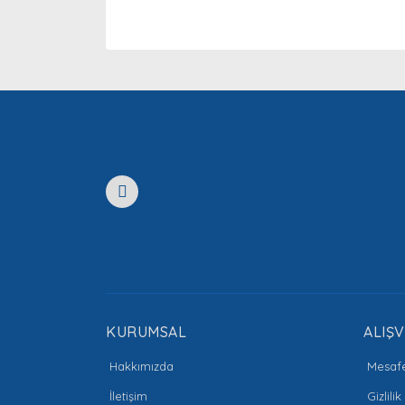
Bu ürünün fiyat bilgisi, resim, ürün açıklamaları
Görüş ve önerileriniz için teşekkür ederiz.
Ürün resmi kalitesiz, bozuk veya görüntülenemiyor
Ürün açıklamasında eksik bilgiler bulunuyor.
Ürün bilgilerinde hatalar bulunuyor.
Ürün fiyatı diğer sitelerden daha pahalı.
Bu ürüne benzer farklı alternatifler olmalı.
KURUMSAL
ALIŞV
Hakkımızda
Mesafe
İletişim
Gizlili