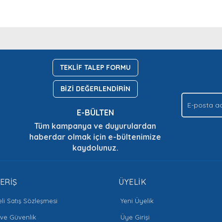
nda ve diğer konularda yetersiz gördüğünüz noktaları öneri formunu kullan
Bu ürüne ilk yorumu siz yapın!
Ürün hakkında henüz soru sorulmamış.
.
TEKLİF TALEP FORMU
Yorum Yaz
Soru Sor
BİZİ DEĞERLENDİRİN
E-BÜLTEN
Tüm kampanya ve duyurulardan
haberdar olmak için e-bültenimize
kaydolunuz.
Gönder
ERİŞ
ÜYELİK
li Satış Sözleşmesi
Yeni Üyelik
k ve Güvenlik
Üye Girişi