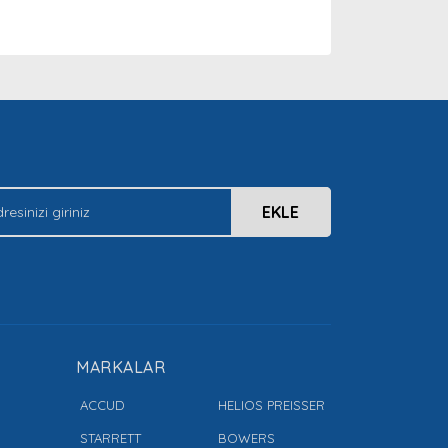
arak tarafımıza iletebilirsiniz.
EKLE
MARKALAR
ACCUD
HELIOS PREISSER
STARRETT
BOWERS