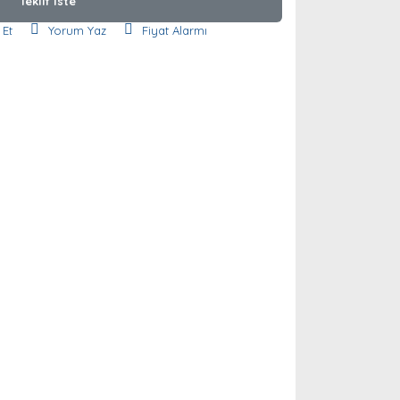
Teklif İste
 Et
Yorum Yaz
Fiyat Alarmı