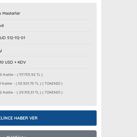
k Mastarlar
ud
UD 512-112-01
y
,10 USD + KDV
0 Kalite - ( 117.733,92 TL )
1 Kalite - ( 55.307,75 TL ) ( TÜKENDİ )
2 Kalite - ( 29.313,51 TL ) ( TÜKENDİ )
ELİNCE HABER VER