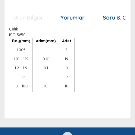
Ürün Bilgisi
Yorumlar
Soru & Cev
Çelik
ISO 3650
Boy(mm)
Adım(mm)
Adet
1.005
-
1
1.01 - 1.19
0.01
19
1.2 - 1.9
0.1
8
1 - 9
1
9
10 - 100
10
10
Bu ürünün fiyat bilgisi, resim, ürün açıklamalarında ve
diğer konularda yetersiz gördüğünüz noktaları öneri
Bu ürüne ilk yorumu siz yapın!
Ürün hakkında henüz soru sorulmamış.
formunu kullanarak tarafımıza iletebilirsiniz.
Görüş ve önerileriniz için teşekkür ederiz.