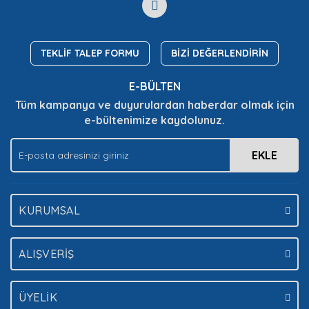
Yorum Yaz
Soru Sor
Ürün resmi kalitesiz, bozuk veya görüntülenemiyor.
Ürün açıklamasında eksik bilgiler bulunuyor.
TEKLİF TALEP FORMU
BİZİ DEĞERLENDİRİN
Ürün bilgilerinde hatalar bulunuyor.
E-BÜLTEN
Ürün fiyatı diğer sitelerden daha pahalı.
Tüm kampanya ve duyurulardan haberdar olmak için
Bu ürüne benzer farklı alternatifler olmalı.
e-bültenimize kaydolunuz.
EKLE
Gönder
KURUMSAL
ALIŞVERİŞ
ÜYELİK