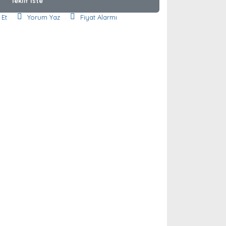
Teklif İste
 Et
Yorum Yaz
Fiyat Alarmı