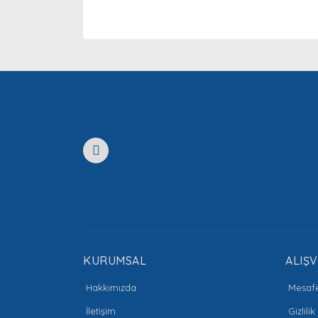
Bu ürünün fiyat bilgisi, resim, ürün açıklamaları
Görüş ve önerileriniz için teşekkür ederiz.
Ürün resmi kalitesiz, bozuk veya görüntülenemiyor
Ürün açıklamasında eksik bilgiler bulunuyor.
Ürün bilgilerinde hatalar bulunuyor.
Ürün fiyatı diğer sitelerden daha pahalı.
Bu ürüne benzer farklı alternatifler olmalı.
KURUMSAL
ALIŞV
Hakkımızda
Mesafe
İletişim
Gizlili