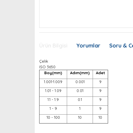
Ürün Bilgisi
Yorumlar
Soru & C
Çelik
ISO 3650
Boy(mm)
Adım(mm)
Adet
1.001-1.009
0.001
9
1.01 - 1.09
0.01
9
1.1 - 1.9
0.1
9
1 - 9
1
9
10 - 100
10
10