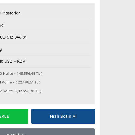
k Mastarlar
ud
UD 512-046-01
y
,10 USD + KDV
0 Kalite - ( 45.556,48 TL )
1 Kalite - ( 22.498,51 TL )
2 Kalite - ( 12.667,90 TL )
EKLE
Hızlı Satın Al