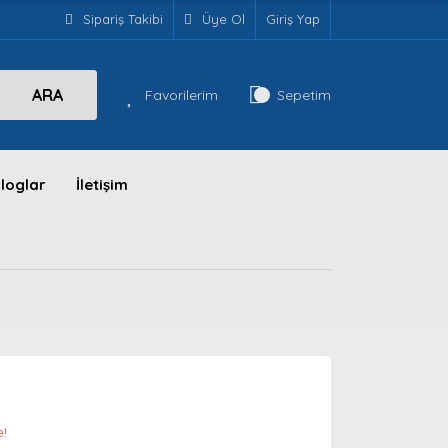
Sipariş Takibi
Üye Ol
Giriş Yap
ARA
Favorilerim
Sepetim
loglar
İletişim
e!