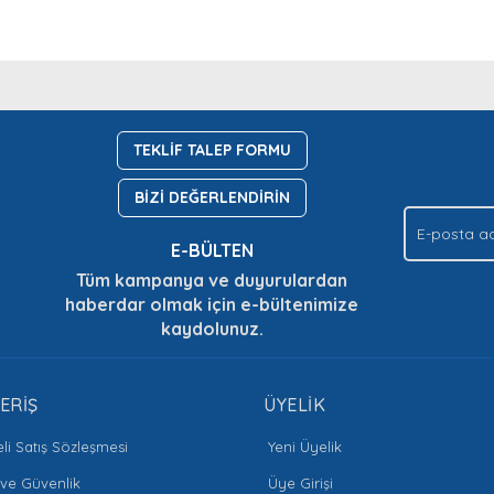
nda ve diğer konularda yetersiz gördüğünüz noktaları öneri formunu kullan
Bu ürüne ilk yorumu siz yapın!
Ürün hakkında henüz soru sorulmamış.
.
TEKLİF TALEP FORMU
Yorum Yaz
Soru Sor
BİZİ DEĞERLENDİRİN
E-BÜLTEN
Tüm kampanya ve duyurulardan
haberdar olmak için e-bültenimize
kaydolunuz.
Gönder
ERİŞ
ÜYELİK
li Satış Sözleşmesi
Yeni Üyelik
k ve Güvenlik
Üye Girişi