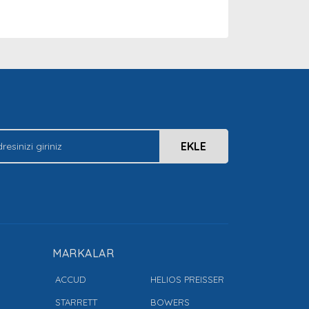
arak tarafımıza iletebilirsiniz.
EKLE
MARKALAR
ACCUD
HELIOS PREISSER
STARRETT
BOWERS