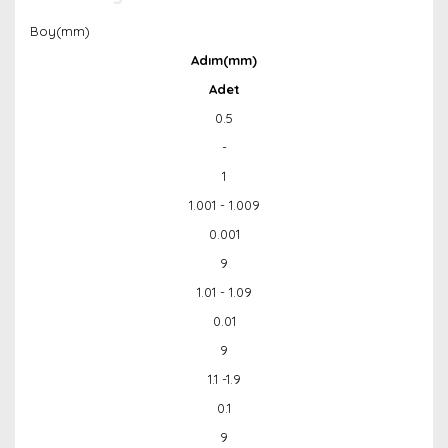
Boy(mm)
Adım(mm)
Adet
0.5
-
1
1.001 - 1.009
0.001
9
1.01 - 1.09
0.01
9
1.1 -1.9
0.1
9