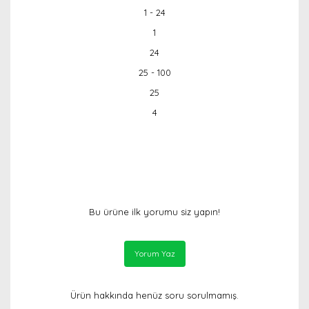
1 - 24
1
24
25 - 100
25
4
Bu ürüne ilk yorumu siz yapın!
Yorum Yaz
Ürün hakkında henüz soru sorulmamış.