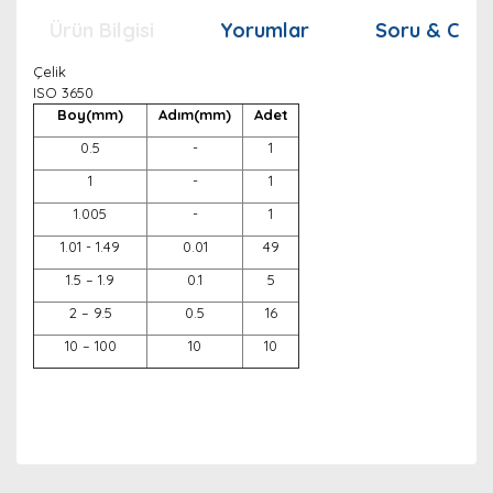
Ürün Bilgisi
Yorumlar
Soru & Cev
Çelik
ISO 3650
Boy(mm)
Adım(mm)
Adet
0.5
-
1
1
-
1
1.005
-
1
1.01 - 1.49
0.01
49
1.5 – 1.9
0.1
5
2 – 9.5
0.5
16
10 – 100
10
10
Bu ürünün fiyat bilgisi, resim, ürün açıklamalarında ve
diğer konularda yetersiz gördüğünüz noktaları öneri
Bu ürüne ilk yorumu siz yapın!
Ürün hakkında henüz soru sorulmamış.