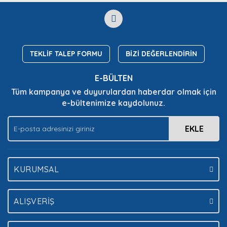
formunu kullanarak tarafımıza iletebilirsiniz.
Görüş ve önerileriniz için teşekkür ederiz.
Yorum Yaz
Soru Sor
Ürün resmi kalitesiz, bozuk veya görüntülenemiyor.
Ürün açıklamasında eksik bilgiler bulunuyor.
TEKLİF TALEP FORMU
BİZİ DEĞERLENDİRİN
Ürün bilgilerinde hatalar bulunuyor.
E-BÜLTEN
Ürün fiyatı diğer sitelerden daha pahalı.
Tüm kampanya ve duyurulardan haberdar olmak için
Bu ürüne benzer farklı alternatifler olmalı.
e-bültenimize kaydolunuz.
EKLE
Gönder
KURUMSAL
ALIŞVERİŞ