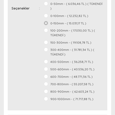
0-50mm - ( 6.036,46 TL ) ( TÜKENDİ
Seçenekler
)
0-100mm - ( 12.232,82 TL )
0-150mm - ( 15.031,17 TL )
100-200mm - ( 17.030,00 TL ) (
TÜKENDİ )
150-300mm - ( 19.108,78 TL )
300-400mm - ( 31.781,34 TL ) (
TÜKENDİ )
400-500mm - ( 36.258,71 TL )
500-600mm - ( 40.536,20 TL )
600-700mm - ( 48.771,36 TL )
700-800mm - ( 55.207,58 TL )
800-900mm - ( 62.603,24 TL )
900-1000mm - ( 71.717,88 TL )