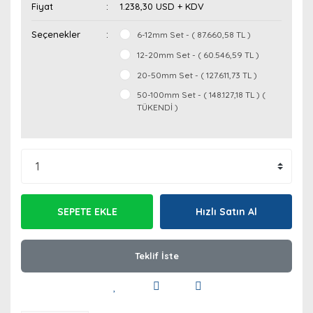
Fiyat
1.238,30 USD + KDV
Seçenekler
6-12mm Set - ( 87.660,58 TL )
12-20mm Set - ( 60.546,59 TL )
20-50mm Set - ( 127.611,73 TL )
50-100mm Set - ( 148.127,18 TL ) (
TÜKENDİ )
SEPETE EKLE
Hızlı Satın Al
Teklif İste