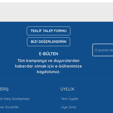
nda ve diğer konularda yetersiz gördüğünüz noktaları öneri formunu kullan
Bu ürüne ilk yorumu siz yapın!
Ürün hakkında henüz soru sorulmamış.
.
Yorum Yaz
Soru Sor
TEKLİF TALEP FORMU
BİZİ DEĞERLENDİRİN
E-BÜLTEN
Tüm kampanya ve duyurulardan
haberdar olmak için e-bültenimize
kaydolunuz.
Gönder
ERİŞ
ÜYELİK
li Satış Sözleşmesi
Yeni Üyelik
k ve Güvenlik
Üye Girişi