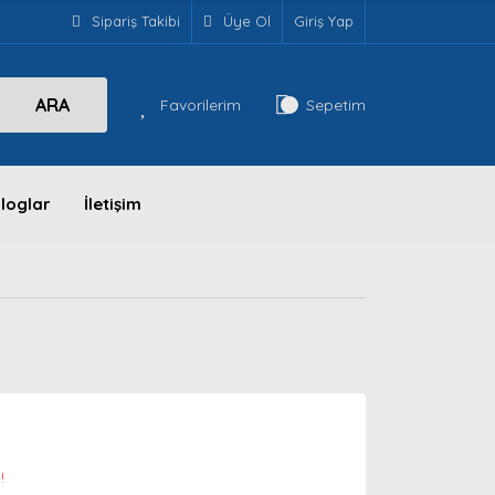
Sipariş Takibi
Üye Ol
Giriş Yap
ARA
Favorilerim
Sepetim
loglar
İletişim
!