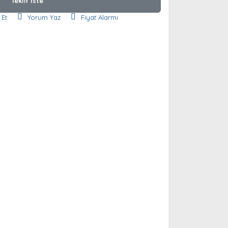
Teklif İste
 Et
Yorum Yaz
Fiyat Alarmı