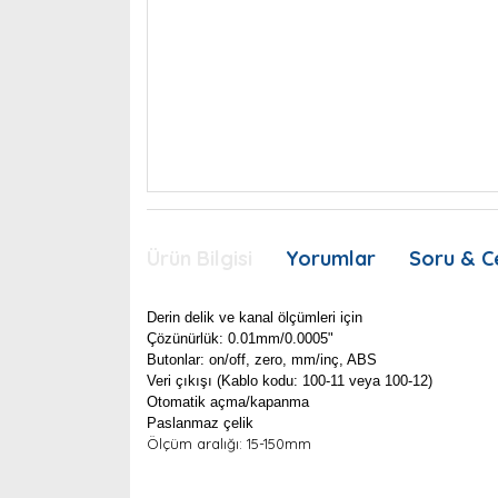
Ürün Bilgisi
Yorumlar
Soru & C
Derin delik ve kanal ölçümleri için
Çözünürlük: 0.01mm/0.0005"
Butonlar: on/off, zero, mm/inç, ABS
Veri çıkışı (Kablo kodu: 100-11 veya 100-12)
Otomatik açma/kapanma
Paslanmaz çelik
Ölçüm aralığı: 15-150mm