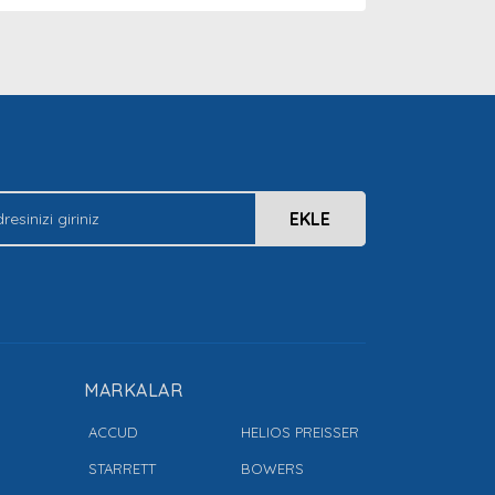
arak tarafımıza iletebilirsiniz.
EKLE
MARKALAR
ACCUD
HELIOS PREISSER
STARRETT
BOWERS