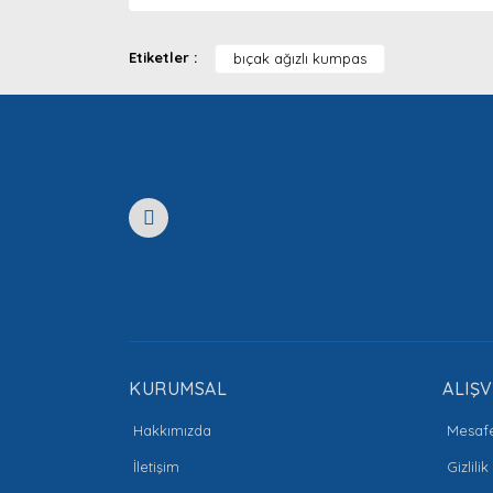
Bu ürünün fiyat bilgisi, resim, ürün açıklamaları
Görüş ve önerileriniz için teşekkür ederiz.
Etiketler :
bıçak ağızlı kumpas
Ürün resmi kalitesiz, bozuk veya görüntülenemiyor
Ürün açıklamasında eksik bilgiler bulunuyor.
Ürün bilgilerinde hatalar bulunuyor.
Ürün fiyatı diğer sitelerden daha pahalı.
Bu ürüne benzer farklı alternatifler olmalı.
KURUMSAL
ALIŞV
Hakkımızda
Mesafe
İletişim
Gizlili