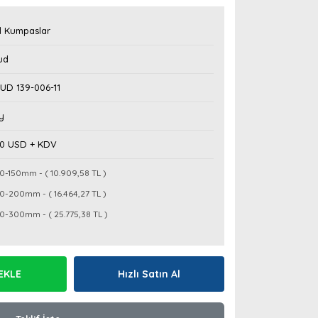
l Kumpaslar
ud
UD 139-006-11
y
10 USD + KDV
0-150mm - ( 10.909,58 TL )
0-200mm - ( 16.464,27 TL )
0-300mm - ( 25.775,38 TL )
EKLE
Hızlı Satın Al