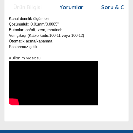
Ürün Bilgisi
Yorumlar
Soru & Cev
Kanal derinlik ölçümleri
Çözünürlük: 0.01mm/0.0005"
Butonlar: on/off, zero, mm/inch
Veri çıkışı (Kablo kodu:100-11 veya 100-12)
Otomatik açma/kapanma
Paslanmaz çelik
Kullanım videosu:
Bu ürünün fiyat bilgisi, resim, ürün açıklamalarında ve
diğer konularda yetersiz gördüğünüz noktaları öneri
Bu ürüne ilk yorumu siz yapın!
Ürün hakkında henüz soru sorulmamış.
formunu kullanarak tarafımıza iletebilirsiniz.