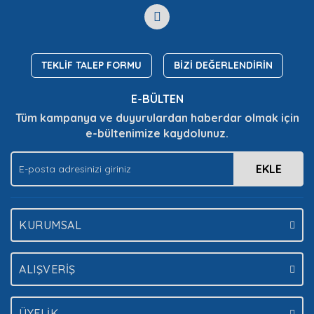
Görüş ve önerileriniz için teşekkür ederiz.
Yorum Yaz
Soru Sor
Ürün resmi kalitesiz, bozuk veya görüntülenemiyor.
Ürün açıklamasında eksik bilgiler bulunuyor.
TEKLİF TALEP FORMU
BİZİ DEĞERLENDİRİN
Ürün bilgilerinde hatalar bulunuyor.
E-BÜLTEN
Ürün fiyatı diğer sitelerden daha pahalı.
Tüm kampanya ve duyurulardan haberdar olmak için
Bu ürüne benzer farklı alternatifler olmalı.
e-bültenimize kaydolunuz.
EKLE
Gönder
KURUMSAL
ALIŞVERİŞ
ÜYELİK