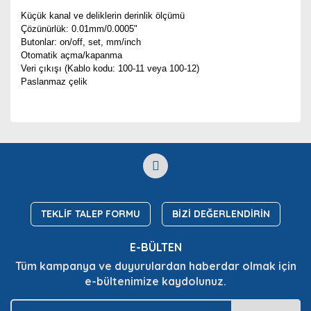
Küçük kanal ve deliklerin derinlik ölçümü
Çözünürlük: 0.01mm/0.0005"
Butonlar: on/off, set, mm/inch
Otomatik açma/kapanma
Veri çıkışı (Kablo kodu: 100-11 veya 100-12)
Paslanmaz çelik
Bu ürünün fiyat bilgisi, resim, ürün açıklamalarında ve
diğer konularda yetersiz gördüğünüz noktaları öneri
Bu ürüne ilk yorumu siz yapın!
Ürün hakkında henüz soru sorulmamış.
formunu kullanarak tarafımıza iletebilirsiniz.
Görüş ve önerileriniz için teşekkür ederiz.
Yorum Yaz
Soru Sor
Ürün resmi kalitesiz, bozuk veya görüntülenemiyor.
Ürün açıklamasında eksik bilgiler bulunuyor.
TEKLİF TALEP FORMU
BİZİ DEĞERLENDİRİN
Ürün bilgilerinde hatalar bulunuyor.
E-BÜLTEN
Ürün fiyatı diğer sitelerden daha pahalı.
Tüm kampanya ve duyurulardan haberdar olmak için
Bu ürüne benzer farklı alternatifler olmalı.
e-bültenimize kaydolunuz.