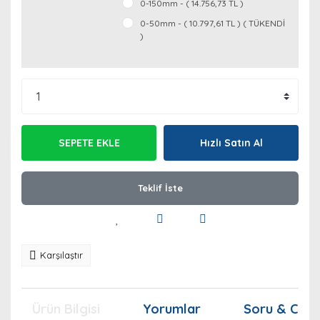
0-150mm - ( 14.756,73 TL )
0-50mm - ( 10.797,61 TL ) ( TÜKENDİ
)
SEPETE EKLE
Hızlı Satın Al
Teklif İste
Karşılaştır
Ürün Bilgisi
Yorumlar
Soru & Cev