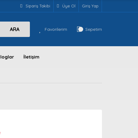
Sipariş Takibi
Üye Ol
Giriş Yap
ARA
Favorilerim
Sepetim
loglar
İletişim
!