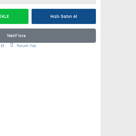
EKLE
Hızlı Satın Al
Teklif İste
 Et
Yorum Yaz