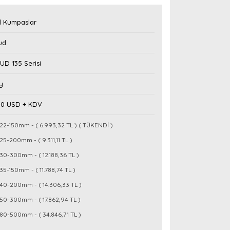
l Kumpaslar
ud
D 135 Serisi
y
,40 USD + KDV
22-150mm - ( 6.993,32 TL ) ( TÜKENDİ )
25-200mm - ( 9.311,11 TL )
30-300mm - ( 12.188,36 TL )
35-150mm - ( 11.788,74 TL )
40-200mm - ( 14.306,33 TL )
50-300mm - ( 17.862,94 TL )
80-500mm - ( 34.846,71 TL )