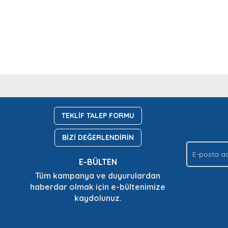
nda ve diğer konularda yetersiz gördüğünüz noktaları öneri formunu kullan
Bu ürüne ilk yorumu siz yapın!
Ürün hakkında henüz soru sorulmamış.
.
TEKLİF TALEP FORMU
Yorum Yaz
Soru Sor
BİZİ DEĞERLENDİRİN
E-BÜLTEN
Tüm kampanya ve duyurulardan
haberdar olmak için e-bültenimize
kaydolunuz.