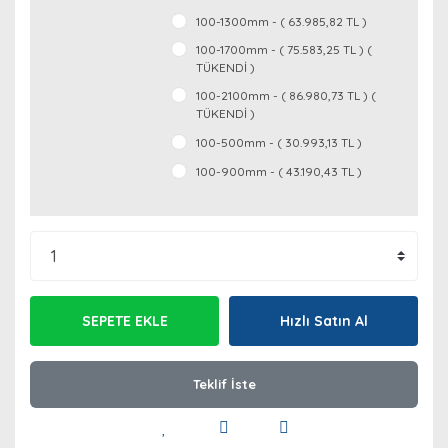
100-1300mm - ( 63.985,82 TL )
100-1700mm - ( 75.583,25 TL ) (
TÜKENDİ )
100-2100mm - ( 86.980,73 TL ) (
TÜKENDİ )
100-500mm - ( 30.993,13 TL )
100-900mm - ( 43.190,43 TL )
SEPETE EKLE
Hızlı Satın Al
Teklif İste