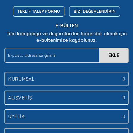
Ürün resmi kalitesiz, bozuk veya görüntülenemiyor.
Ürün açıklamasında eksik bilgiler bulunuyor.
TEKLİF TALEP FORMU
BİZİ DEĞERLENDİRİN
Ürün bilgilerinde hatalar bulunuyor.
E-BÜLTEN
Ürün fiyatı diğer sitelerden daha pahalı.
Tüm kampanya ve duyurulardan haberdar olmak için
Bu ürüne benzer farklı alternatifler olmalı.
e-bültenimize kaydolunuz.
EKLE
Gönder
KURUMSAL
ALIŞVERİŞ
ÜYELİK