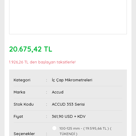
20.675,42 TL
1.926,26 TL den başlayan taksitlerle!
Kategori
İç Çap Mikrometreleri
Marka
Accud
Stok Kodu
ACCUD 353 Serisi
Fiyat
361,90 USD + KDV
100-125 mm - ( 19.595,66 TL ) (
Seçenekler
TÜKENDİ )