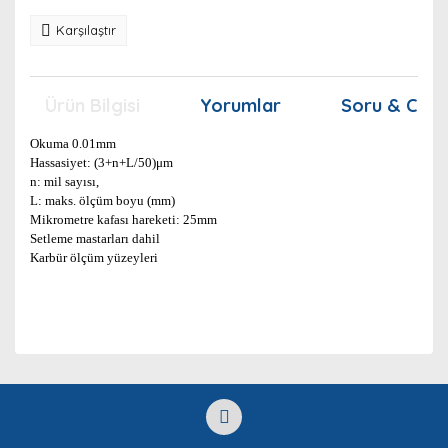
Karşılaştır
Ürün Bilgisi
Yorumlar
Soru & Cev
Okuma 0.01mm
Hassasiyet: (3+n+L/50)μm
n: mil sayısı,
L: maks. ölçüm boyu (mm)
Mikrometre kafası hareketi: 25mm
Setleme mastarları dahil
Karbür ölçüm yüzeyleri
Bu ürünün fiyat bilgisi, resim, ürün açıklamalarında ve
diğer konularda yetersiz gördüğünüz noktaları öneri
Bu ürüne ilk yorumu siz yapın!
Ürün hakkında henüz soru sorulmamış.
formunu kullanarak tarafımıza iletebilirsiniz.
Görüş ve önerileriniz için teşekkür ederiz.
Yorum Yaz
Soru Sor