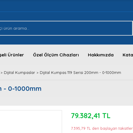
eli Ürünler
Özel Ölçüm Cihazları
Hakkımızda
Kata
Dijital Kumpaslar
Dijital Kumpas 119 Serisi 200mm - 0-1000mm
mm - 0-1000mm
79.382,41 TL
7.395,79 TL den başlayan taksitler