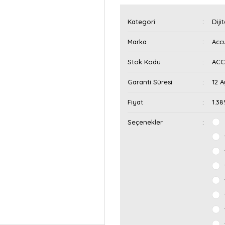
Kategori
Diji
Marka
Acc
Stok Kodu
ACC
Garanti Süresi
12 A
Fiyat
1.3
Seçenekler