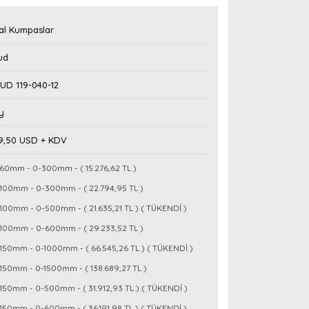
tal Kumpaslar
ud
UD 119-040-12
y
89,50 USD + KDV
60mm - 0-300mm - ( 15.276,62 TL )
100mm - 0-300mm - ( 22.794,95 TL )
100mm - 0-500mm - ( 21.635,21 TL ) ( TÜKENDİ )
100mm - 0-600mm - ( 29.233,52 TL )
150mm - 0-1000mm - ( 66.545,26 TL ) ( TÜKENDİ )
150mm - 0-1500mm - ( 138.689,27 TL )
150mm - 0-500mm - ( 31.912,93 TL ) ( TÜKENDİ )
150mm - 0-600mm - ( 36.191,98 TL ) ( TÜKENDİ )