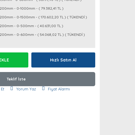
200mm - 0-1000mm - ( 79.382,41 TL )
200mm - 0-1500mm - ( 170.602,20 TL ) ( TÜKENDİ )
200mm - 0-500mm - ( 40.631,00 TL )
200mm - 0-600mm - ( 54.068,02 TL ) ( TÜKENDİ )
EKLE
Hızlı Satın Al
Teklif İste
 Et
Yorum Yaz
Fiyat Alarmı