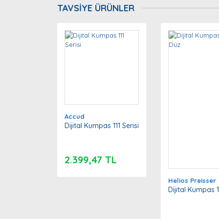
TAVSİYE ÜRÜNLER
Ürün resmi kalitesiz, bozuk veya görüntülenemiyor
Ürün açıklamasında eksik bilgiler bulunuyor.
Ürün bilgilerinde hatalar bulunuyor.
Ürün fiyatı diğer sitelerden daha pahalı.
Bu ürüne benzer farklı alternatifler olmalı.
Accud
Dijital Kumpas 111 Serisi
2.399,47 TL
Helios Preisser
Dijital Kumpas