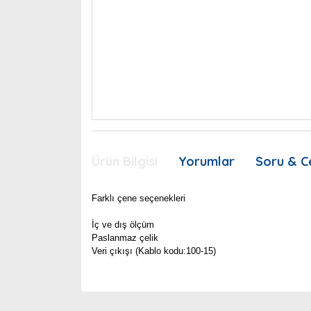
Ürün Bilgisi
Yorumlar
Soru & C
Farklı çene seçenekleri
İç ve dış ölçüm
Paslanmaz çelik
Veri çıkışı (Kablo kodu:100-15)
Bu ürünün fiyat bilgisi, resim, ürün açıklamaları
Görüş ve önerileriniz için teşekkür ederiz.