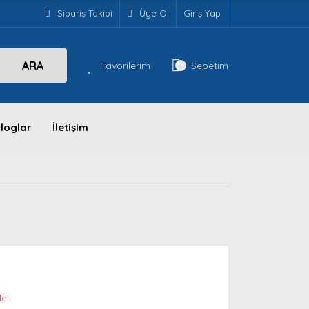
Sipariş Takibi
Üye Ol
Giriş Yap
ARA
Favorilerim
Sepetim
loglar
İletişim
le!