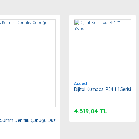
.
Yorum Yaz
Soru Sor
Accud
Gönder
Dijital Kumpas IP54 111 Serisi
4.319,04 TL
 150mm Derinlik Çubuğu Düz