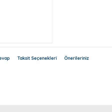
evap
Taksit Seçenekleri
Önerileriniz
nda ve diğer konularda yetersiz gördüğünüz noktaları öneri formunu kullan
Bu ürüne ilk yorumu siz yapın!
Ürün hakkında henüz soru sorulmamış.