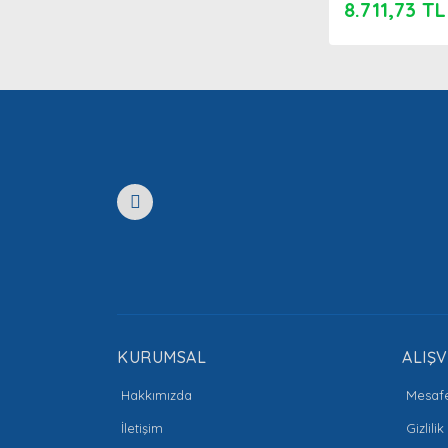
8.711,73 TL
KURUMSAL
ALIŞV
Hakkımızda
Mesafe
İletişim
Gizlili