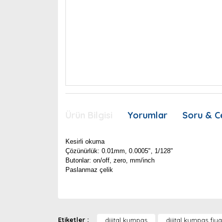
Ürün Bilgisi
Yorumlar
Soru & C
Kesirli okuma
Çözünürlük: 0.01mm, 0.0005", 1/128"
Butonlar: on/off, zero, mm/inch
Paslanmaz çelik
Bu ürünün fiyat bilgisi, resim, ürün açıklamaları
Görüş ve önerileriniz için teşekkür ederiz.
Etiketler :
dijital kumpas
dijital kumpas fiya