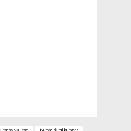
arak tarafımıza iletebilirsiniz.
l kumpas 300 mm
150mm dijital kumpas