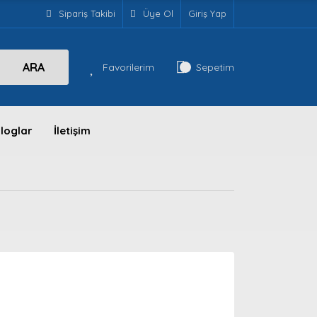
Sipariş Takibi
Üye Ol
Giriş Yap
ARA
Favorilerim
Sepetim
loglar
İletişim