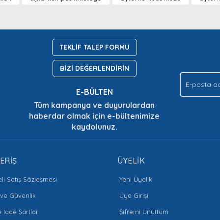
.
Yorum Yaz
Soru Sor
TEKLİF TALEP FORMU
BİZİ DEĞERLENDİRİN
E-BÜLTEN
Tüm kampanya ve duyurulardan
haberdar olmak için e-bültenimize
kaydolunuz.
Gönder
ERİŞ
ÜYELİK
li Satış Sözleşmesi
Yeni Üyelik
k ve Güvenlik
Üye Girişi
e İade Şartları
Şifremi Unuttum