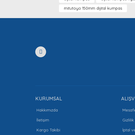
Ürün resmi kalitesiz, bozuk veya görüntülenemiyor
mitutoyo 150mm dijital kumpas
Ürün açıklamasında eksik bilgiler bulunuyor.
Ürün bilgilerinde hatalar bulunuyor.
Ürün fiyatı diğer sitelerden daha pahalı.
Bu ürüne benzer farklı alternatifler olmalı.
KURUMSAL
ALIŞV
Hakkımızda
Mesafe
İletişim
Gizlili
Kargo Takibi
İptal v