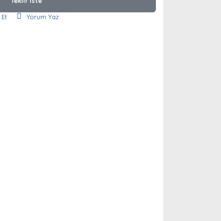
Teklif İste
 Et
Yorum Yaz