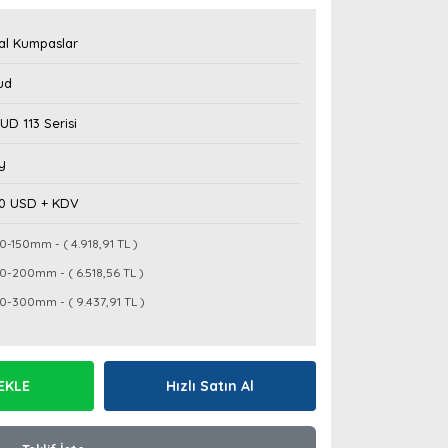
tal Kumpaslar
ud
D 113 Serisi
y
30 USD + KDV
0-150mm - ( 4.918,91 TL )
0-200mm - ( 6.518,56 TL )
0-300mm - ( 9.437,91 TL )
EKLE
Hızlı Satın Al