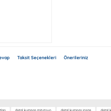
evap
Taksit Seçenekleri
Önerileriniz
nda ve diğer konularda yetersiz gördüğünüz noktaları öneri formunu kullan
Bu ürüne ilk yorumu siz yapın!
Ürün hakkında henüz soru sorulmamış.
tları
dijital kumpas mitutoyo
dijital kumpas insize
dijita