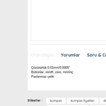
Ürün Bilgisi
Yorumlar
Soru & C
Çözünürlük:0.01mm/0.0005"
Buttonlar: on/off, zero, mm/inç
Paslanmaz çelik
Bu ürünün fiyat bilgisi, resim, ürün açıklamaları
Görüş ve önerileriniz için teşekkür ederiz.
Etiketler :
kumpas
kumpas fiyatları
d
Ürün resmi kalitesiz, bozuk veya görüntülenemiyor