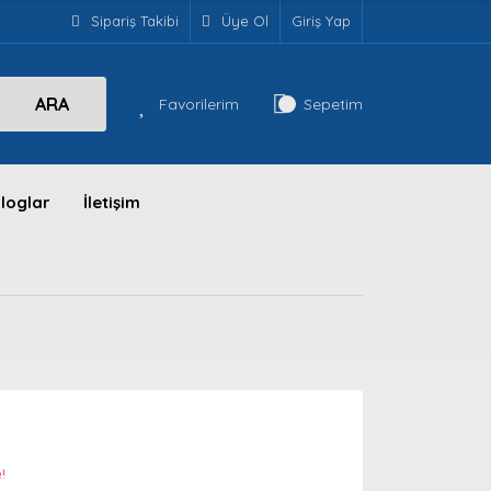
Sipariş Takibi
Üye Ol
Giriş Yap
ARA
Favorilerim
Sepetim
loglar
İletişim
!