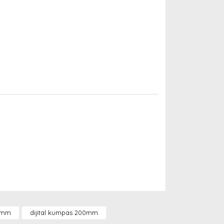
arak tarafımıza iletebilirsiniz.
0 mm
dijital kumpas 200mm