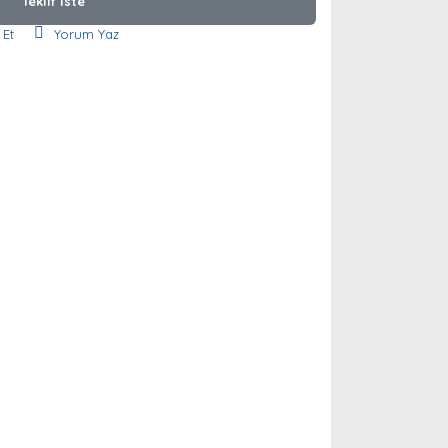
Teklif İste
 Et
Yorum Yaz