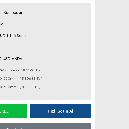
tal Kumpaslar
ud
D 111 16 Serisi
y
40 USD + KDV
0-150mm - ( 3.877,72 TL )
0-200mm - ( 5.396,83 TL )
0-300mm - ( 8.195,19 TL )
EKLE
Hızlı Satın Al