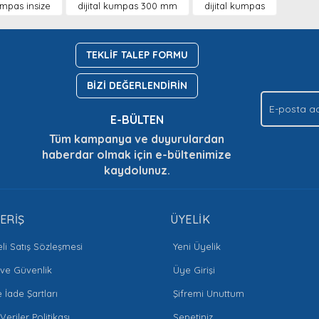
kumpas insize
dijital kumpas 300 mm
dijital kumpas
Yorum Yaz
Soru Sor
TEKLİF TALEP FORMU
BİZİ DEĞERLENDİRİN
E-BÜLTEN
Tüm kampanya ve duyurulardan
haberdar olmak için e-bültenimize
kaydolunuz.
Gönder
ERİŞ
ÜYELİK
li Satış Sözleşmesi
Yeni Üyelik
k ve Güvenlik
Üye Girişi
e İade Şartları
Şifremi Unuttum
 Veriler Politikası
Sepetiniz