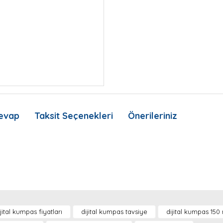
evap
Taksit Seçenekleri
Önerileriniz
nda ve diğer konularda yetersiz gördüğünüz noktaları öneri formunu kullan
Bu ürüne ilk yorumu siz yapın!
Ürün hakkında henüz soru sorulmamış.
ijital kumpas fiyatları
dijital kumpas tavsiye
dijital kumpas 15
.