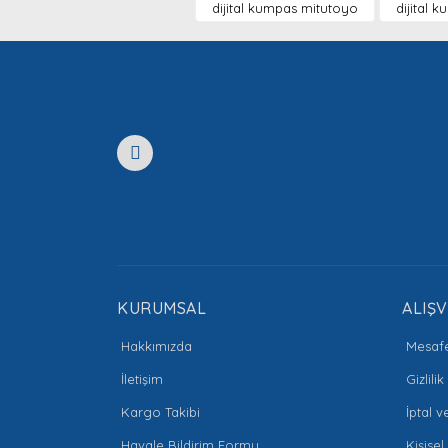
dijital kumpas mitutoyo
dijital 
Ürün açıklamasında eksik bilgiler bulunuyor.
Ürün bilgilerinde hatalar bulunuyor.
Ürün fiyatı diğer sitelerden daha pahalı.
Bu ürüne benzer farklı alternatifler olmalı.
KURUMSAL
ALIŞV
Hakkımızda
Mesafe
İletişim
Gizlili
Kargo Takibi
İptal v
Havale Bildirim Formu
Kişisel