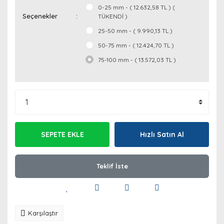
0-25 mm - ( 12.632,58 TL ) (
Seçenekler
TÜKENDİ )
25-50 mm - ( 9.990,13 TL )
50-75 mm - ( 12.424,70 TL )
75-100 mm - ( 13.572,03 TL )
SEPETE EKLE
Hızlı Satın Al
Teklif İste
Karşılaştır