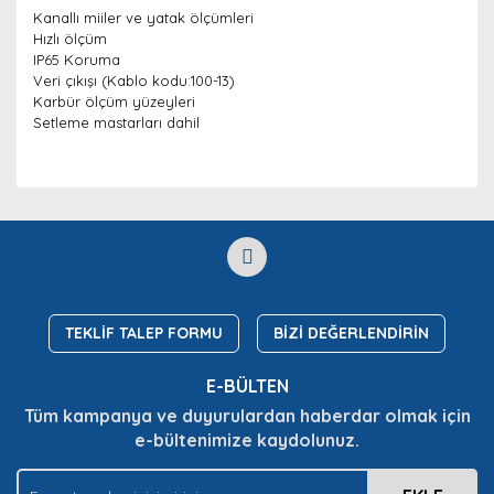
Kanallı miiler ve yatak ölçümleri
Hızlı ölçüm
IP65 Koruma
Veri çıkışı (Kablo kodu:100-13)
Karbür ölçüm yüzeyleri
Setleme mastarları dahil
Bu ürünün fiyat bilgisi, resim, ürün açıklamalarında ve
diğer konularda yetersiz gördüğünüz noktaları öneri
Bu ürüne ilk yorumu siz yapın!
Ürün hakkında henüz soru sorulmamış.
formunu kullanarak tarafımıza iletebilirsiniz.
Görüş ve önerileriniz için teşekkür ederiz.
Yorum Yaz
Soru Sor
Ürün resmi kalitesiz, bozuk veya görüntülenemiyor.
Ürün açıklamasında eksik bilgiler bulunuyor.
TEKLİF TALEP FORMU
BİZİ DEĞERLENDİRİN
Ürün bilgilerinde hatalar bulunuyor.
E-BÜLTEN
Ürün fiyatı diğer sitelerden daha pahalı.
Tüm kampanya ve duyurulardan haberdar olmak için
Bu ürüne benzer farklı alternatifler olmalı.
e-bültenimize kaydolunuz.