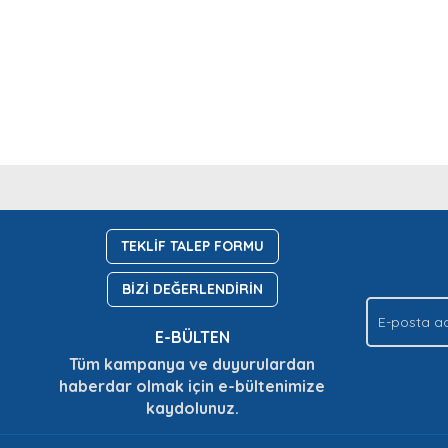
nda ve diğer konularda yetersiz gördüğünüz noktaları öneri formunu kullan
Bu ürüne ilk yorumu siz yapın!
Ürün hakkında henüz soru sorulmamış.
.
TEKLİF TALEP FORMU
Yorum Yaz
Soru Sor
BİZİ DEĞERLENDİRİN
E-BÜLTEN
Tüm kampanya ve duyurulardan
haberdar olmak için e-bültenimize
kaydolunuz.