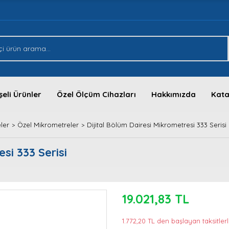
eli Ürünler
Özel Ölçüm Cihazları
Hakkımızda
Kata
ler
Özel Mikrometreler
Dijital Bölüm Dairesi Mikrometresi 333 Serisi
si 333 Serisi
19.021,83 TL
1.772,20 TL den başlayan taksitlerl