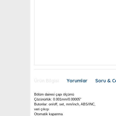
Ürün Bilgisi
Yorumlar
Soru & C
Bölüm dairesi çapı ölçümü
Çözünürlük: 0.001mm/0.00005"
Butonlar: on/off, set, mm/inch, ABS/INC,
veri çıkışı
Otomatik kapanma