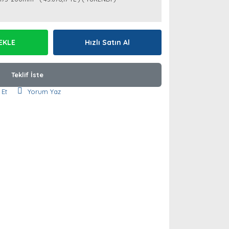
EKLE
Hızlı Satın Al
Teklif İste
 Et
Yorum Yaz