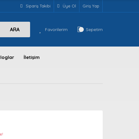
Sipariş Takibi
Üye Ol
Giriş Yap
ARA
Favorilerim
Sepetim
loglar
İletişim
e!