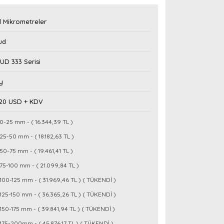
 Mikrometreler
ud
UD 333 Serisi
y
,20 USD + KDV
0-25 mm - ( 16.344,39 TL )
25-50 mm - ( 18.182,63 TL )
50-75 mm - ( 19.461,41 TL )
75-100 mm - ( 21.099,84 TL )
100-125 mm - ( 31.969,46 TL ) ( TÜKENDİ )
125-150 mm - ( 36.365,26 TL ) ( TÜKENDİ )
150-175 mm - ( 39.841,94 TL ) ( TÜKENDİ )
175-200mm - ( 45.876,17 TL ) ( TÜKENDİ )