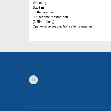
Veri çıkışı
Sabit mil
Kilitleme vidası
60° setleme mastarı dahil
(0-25mm hariç)
Opsiyonel aksesuar: 55° setleme mastarı
Bu ürünün fiyat bilgisi, resim, ürün açıklamaları
Görüş ve önerileriniz için teşekkür ederiz.
Ürün resmi kalitesiz, bozuk veya görüntülenemiyor
Ürün açıklamasında eksik bilgiler bulunuyor.
Ürün bilgilerinde hatalar bulunuyor.
Ürün fiyatı diğer sitelerden daha pahalı.
Bu ürüne benzer farklı alternatifler olmalı.