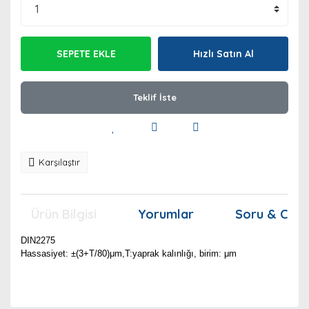
SEPETE EKLE
Hızlı Satın Al
Teklif İste
Karşılaştır
Ürün Bilgisi
Yorumlar
Soru & Cev
DIN2275
Hassasiyet: ±(3+T/80)μm,T:yaprak
kalınlığı, birim: μm
Bu ürünün fiyat bilgisi, resim, ürün açıklamalarında ve