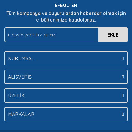
E-BÜLTEN
Ürün fiyatı diğer sitelerden daha pahalı.
Tüm kampanya ve duyurulardan haberdar olmak için
Bu ürüne benzer farklı alternatifler olmalı.
e-bültenimize kaydolunuz.
EKLE
Gönder
KURUMSAL
ALIŞVERİŞ
ÜYELİK
MARKALAR