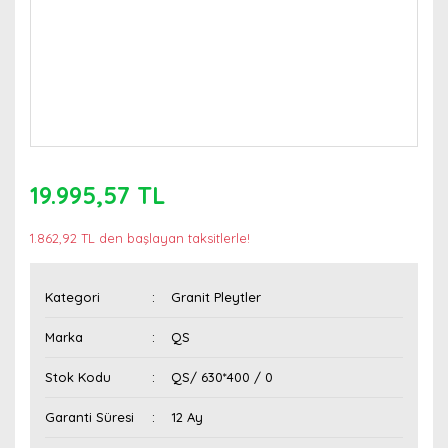
19.995,57 TL
1.862,92 TL den başlayan taksitlerle!
Kategori
Granit Pleytler
Marka
QS
Stok Kodu
QS/ 630*400 / 0
Garanti Süresi
12 Ay