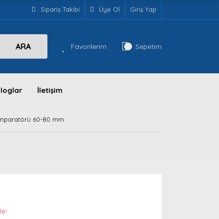
Sipariş Takibi
Üye Ol
Giriş Yap
ARA
Favorilerim
Sepetim
loglar
İletişim
omparatörü 60-80 mm
le!