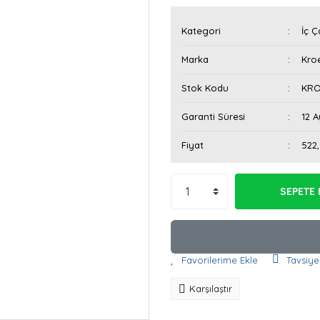
Kategori
İç Ç
Marka
Kroe
Stok Kodu
KRO
Garanti Süresi
12 A
Fiyat
522
SEPETE 
Tavsiye
Karşılaştır