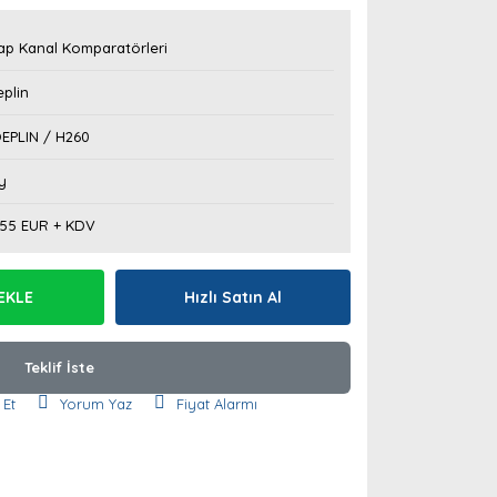
ap Kanal Komparatörleri
plin
EPLIN / H260
y
,55 EUR + KDV
EKLE
Hızlı Satın Al
Teklif İste
 Et
Yorum Yaz
Fiyat Alarmı