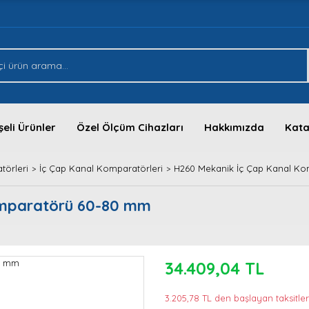
eli Ürünler
Özel Ölçüm Cihazları
Hakkımızda
Kata
törleri
İç Çap Kanal Komparatörleri
H260 Mekanik İç Çap Kanal K
omparatörü 60-80 mm
34.409,04 TL
3.205,78 TL den başlayan taksitler