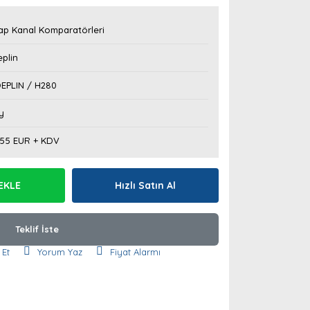
ap Kanal Komparatörleri
plin
EPLIN / H280
y
,55 EUR + KDV
EKLE
Hızlı Satın Al
Teklif İste
 Et
Yorum Yaz
Fiyat Alarmı