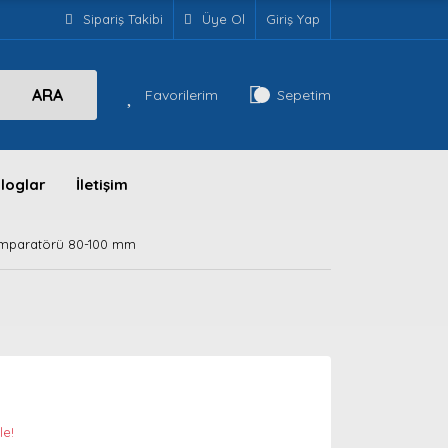
Sipariş Takibi
Üye Ol
Giriş Yap
ARA
Favorilerim
Sepetim
loglar
İletişim
omparatörü 80-100 mm
le!