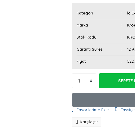
Kategori
İç Ç
Marka
Kroe
Stok Kodu
KRO
Garanti Süresi
12 A
Fiyat
522
SEPETE 
Tavsiye
Karşılaştır