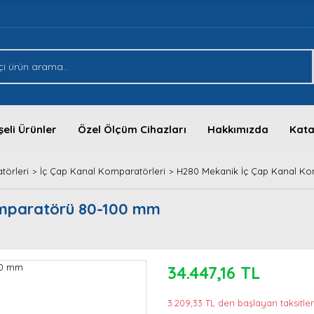
eli Ürünler
Özel Ölçüm Cihazları
Hakkımızda
Kata
törleri
İç Çap Kanal Komparatörleri
H280 Mekanik İç Çap Kanal K
omparatörü 80-100 mm
34.447,16 TL
3.209,33 TL den başlayan taksitler