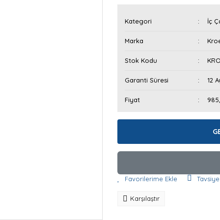
Kategori
İç Ç
Marka
Kroe
Stok Kodu
KRO
Garanti Süresi
12 A
Fiyat
985
G
Tavsiye
Karşılaştır