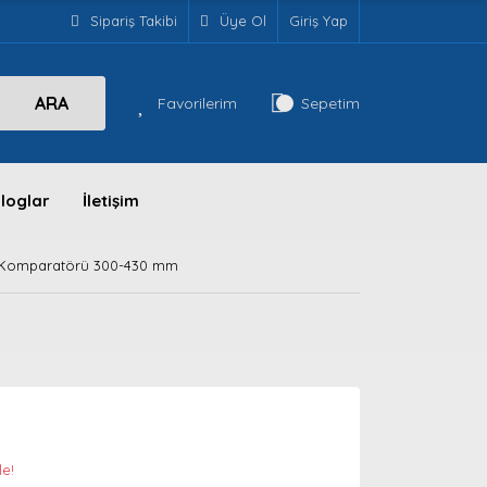
Sipariş Takibi
Üye Ol
Giriş Yap
ARA
Favorilerim
Sepetim
loglar
İletişim
 Komparatörü 300-430 mm
le!