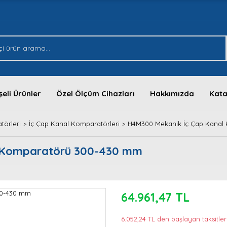
eli Ürünler
Özel Ölçüm Cihazları
Hakkımızda
Kata
törleri
İç Çap Kanal Komparatörleri
H4M300 Mekanik İç Çap Kanal
 Komparatörü 300-430 mm
64.961,47 TL
6.052,24 TL den başlayan taksitler