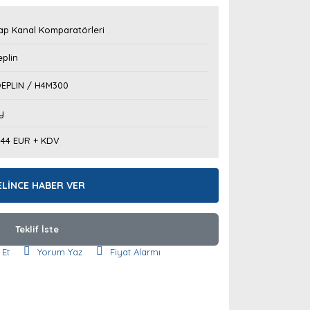
ap Kanal Komparatörleri
plin
EPLIN / H4M300
y
,44 EUR + KDV
ELİNCE HABER VER
Teklif İste
 Et
Yorum Yaz
Fiyat Alarmı