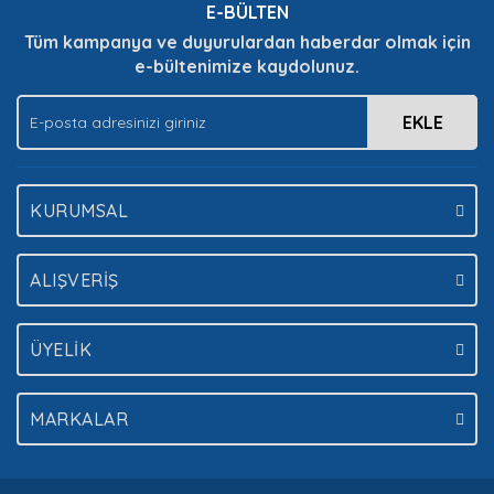
E-BÜLTEN
Ürün fiyatı diğer sitelerden daha pahalı.
Tüm kampanya ve duyurulardan haberdar olmak için
Bu ürüne benzer farklı alternatifler olmalı.
e-bültenimize kaydolunuz.
EKLE
Gönder
KURUMSAL
ALIŞVERİŞ
ÜYELİK
MARKALAR