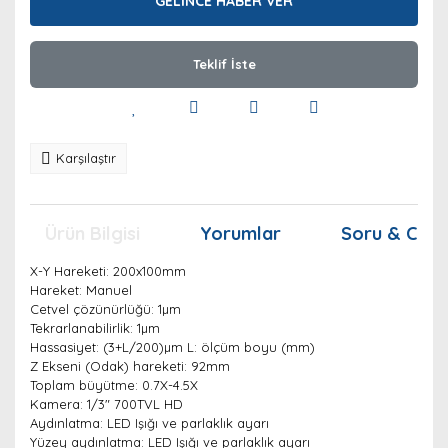
GELİNCE HABER VER
Teklif İste
Karşılaştır
Ürün Bilgisi
Yorumlar
Soru & Cev
X-Y Hareketi: 200x100mm
Hareket: Manuel
Cetvel çözünürlüğü: 1µm
Tekrarlanabilirlik: 1µm
Hassasiyet: (3+L/200)µm L: ölçüm boyu (mm)
Z Ekseni (Odak) hareketi: 92mm
Toplam büyütme: 0.7X-4.5X
Kamera: 1/3" 700TVL HD
Aydınlatma: LED Işığı ve parlaklık ayarı
Yüzey aydınlatma: LED Işığı ve parlaklık ayarı