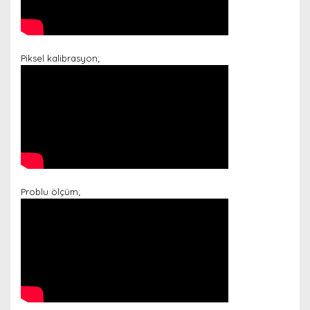
Piksel kalibrasyon;
Problu ölçüm;