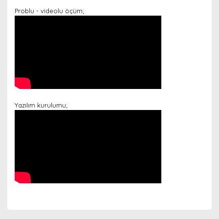
Problu - videolu öçüm;
Yazılım kurulumu;
Bu ürünün fiyat bilgisi, resim, ürün açıklamalarında ve
diğer konularda yetersiz gördüğünüz noktaları öneri