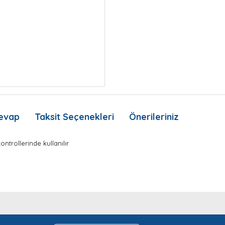
evap
Taksit Seçenekleri
Önerileriniz
ntrollerinde kullanılır
nda ve diğer konularda yetersiz gördüğünüz noktaları öneri formunu kullan
Bu ürüne ilk yorumu siz yapın!
Ürün hakkında henüz soru sorulmamış.
.