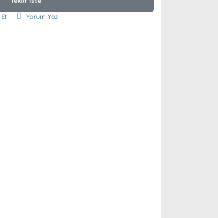
Teklif İste
 Et
Yorum Yaz