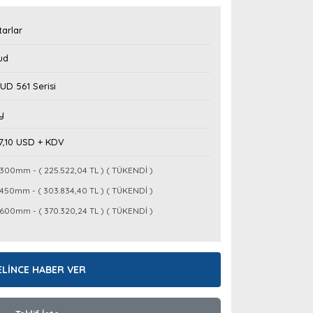
arlar
ud
D 561 Serisi
y
7,10 USD + KDV
300mm - ( 225.522,04 TL ) ( TÜKENDİ )
450mm - ( 303.834,40 TL ) ( TÜKENDİ )
600mm - ( 370.320,24 TL ) ( TÜKENDİ )
ELİNCE HABER VER