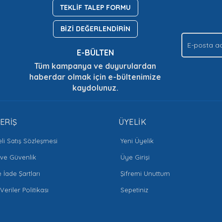
TEKLİF TALEP FORMU
Yorum Yaz
Soru Sor
BİZİ DEĞERLENDİRİN
E-BÜLTEN
Tüm kampanya ve duyurulardan
haberdar olmak için e-bültenimize
kaydolunuz.
Gönder
ERİŞ
ÜYELİK
li Satış Sözleşmesi
Yeni Üyelik
k ve Güvenlik
Üye Girişi
e İade Şartları
Şifremi Unuttum
 Veriler Politikası
Sepetiniz