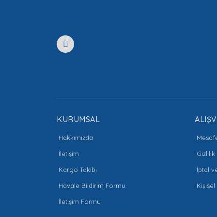
Ürün açıklamasında eksik bilgiler bulunuyor.
Ürün bilgilerinde hatalar bulunuyor.
Ürün fiyatı diğer sitelerden daha pahalı.
Bu ürüne benzer farklı alternatifler olmalı.
KURUMSAL
ALIŞV
Hakkımızda
Mesafe
İletişim
Gizlili
Kargo Takibi
İptal v
Havale Bildirim Formu
Kişisel
İletişim Formu