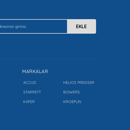
EKLE
MARKALAR
ACCUD
HELIOS PREISSER
STARRETT
BOWERS
KAFER
KROEPLİN