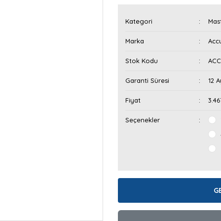
Kategori
Mast
Marka
Acc
Stok Kodu
ACCU
Garanti Süresi
12 A
Fiyat
3.46
Seçenekler
G