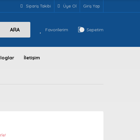
Sipariş Takibi
Üye Ol
Giriş Yap
ARA
Favorilerim
Sepetim
loglar
İletişim
rle!