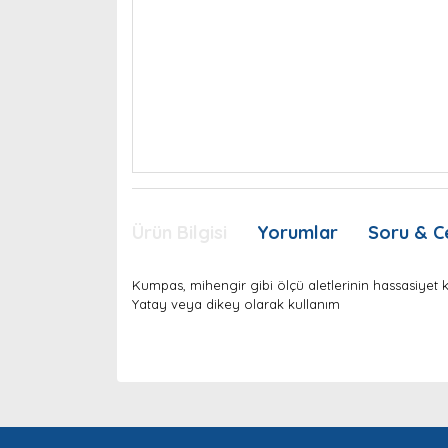
Ürün Bilgisi
Yorumlar
Soru & C
Kumpas, mihengir gibi ölçü aletlerinin hassasiyet ko
Yatay veya dikey olarak kullanım
Bu ürünün fiyat bilgisi, resim, ürün açıklamaları
Görüş ve önerileriniz için teşekkür ederiz.
Ürün resmi kalitesiz, bozuk veya görüntülenemiyor