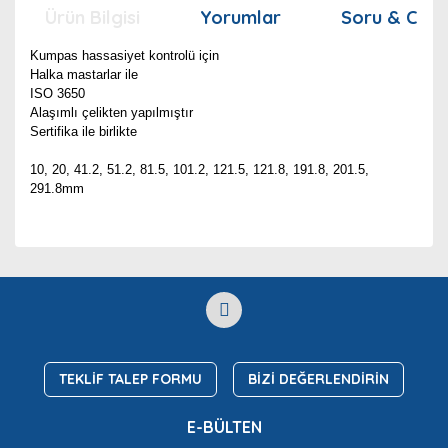
Ürün Bilgisi
Yorumlar
Soru & Cev
Kumpas hassasiyet kontrolü için
Halka mastarlar ile
ISO 3650
Alaşımlı çelikten yapılmıştır
Sertifika ile birlikte
10, 20, 41.2, 51.2, 81.5, 101.2, 121.5, 121.8, 191.8, 201.5,
291.8mm
Bu ürünün fiyat bilgisi, resim, ürün açıklamalarında ve
diğer konularda yetersiz gördüğünüz noktaları öneri
Bu ürüne ilk yorumu siz yapın!
Ürün hakkında henüz soru sorulmamış.
formunu kullanarak tarafımıza iletebilirsiniz.
Görüş ve önerileriniz için teşekkür ederiz.
Yorum Yaz
Soru Sor
Ürün resmi kalitesiz, bozuk veya görüntülenemiyor.
Ürün açıklamasında eksik bilgiler bulunuyor.
TEKLİF TALEP FORMU
BİZİ DEĞERLENDİRİN
Ürün bilgilerinde hatalar bulunuyor.
E-BÜLTEN
Ürün fiyatı diğer sitelerden daha pahalı.