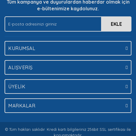
Tüm kampanya ve duyurulardan haberdar olmak için
Bu ürüne benzer farklı alternatifler olmalı.
e-bültenimize kaydolunuz.
EKLE
Gönder
KURUMSAL
ALIŞVERİŞ
ÜYELİK
MARKALAR
© Tüm hakları saklıdır. Kredi kartı bilgileriniz 256bit SSL sertifikası ile
korunmaktadır.