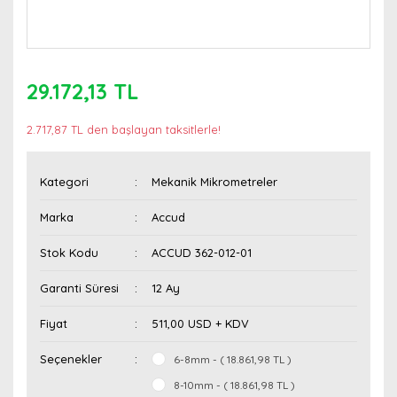
29.172,13 TL
2.717,87 TL den başlayan taksitlerle!
Kategori
Mekanik Mikrometreler
Marka
Accud
Stok Kodu
ACCUD 362-012-01
Garanti Süresi
12 Ay
Fiyat
511,00 USD + KDV
Seçenekler
6-8mm - ( 18.861,98 TL )
8-10mm - ( 18.861,98 TL )