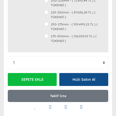
200-225mm - ( 72.810,44 TL ) (
TÜKENDİ )
225-250mm - ( 87.636,28 TL ) (
TÜKENDİ )
250-275mm - ( 105.499,22 TL ) (
TÜKENDİ )
275-300mm - ( 126.559,10 TL ) (
TÜKENDİ )
SEPETE EKLE
Hızlı Satın Al
Teklif İste