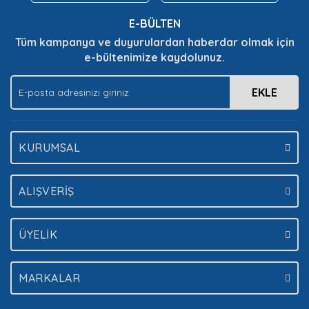
Ürün bilgilerinde hatalar bulunuyor.
E-BÜLTEN
Ürün fiyatı diğer sitelerden daha pahalı.
Tüm kampanya ve duyurulardan haberdar olmak için
Bu ürüne benzer farklı alternatifler olmalı.
e-bültenimize kaydolunuz.
EKLE
Gönder
KURUMSAL
ALIŞVERİŞ
ÜYELİK
MARKALAR