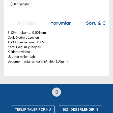
Karşılaştır
Ürün Bilgisi
Yorumlar
Soru & Cev
6-12mm okuma: 0.001mm
Çelik ölçüm yüzeyleri
12-300mm okuma: 0.005mm
Karbür ölçüm yüzeyleri
Kilitleme vidası
Uzatma milleri dahil
Setleme mastarları dahil (Aralık<100mm)
Bu ürünün fiyat bilgisi, resim, ürün açıklamalarında ve
diğer konularda yetersiz gördüğünüz noktaları öneri
Bu ürüne ilk yorumu siz yapın!
Ürün hakkında henüz soru sorulmamış.
formunu kullanarak tarafımıza iletebilirsiniz.
Görüş ve önerileriniz için teşekkür ederiz.
Yorum Yaz
Soru Sor
Ürün resmi kalitesiz, bozuk veya görüntülenemiyor.
Ürün açıklamasında eksik bilgiler bulunuyor.
TEKLİF TALEP FORMU
BİZİ DEĞERLENDİRİN