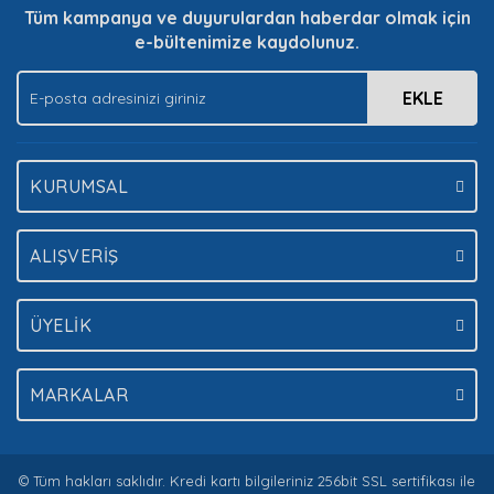
Tüm kampanya ve duyurulardan haberdar olmak için
Bu ürüne benzer farklı alternatifler olmalı.
e-bültenimize kaydolunuz.
EKLE
Gönder
KURUMSAL
ALIŞVERİŞ
ÜYELİK
MARKALAR
© Tüm hakları saklıdır. Kredi kartı bilgileriniz 256bit SSL sertifikası ile