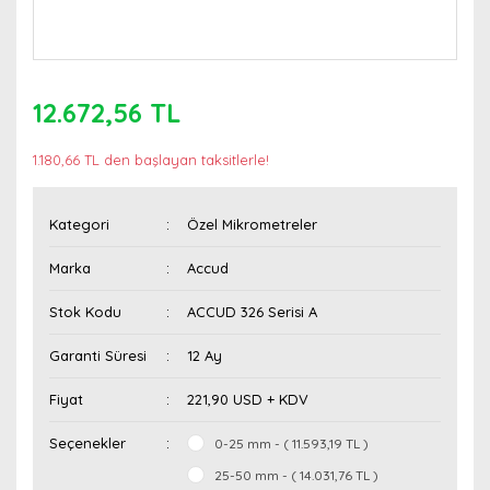
12.672,56 TL
1.180,66 TL den başlayan taksitlerle!
Kategori
Özel Mikrometreler
Marka
Accud
Stok Kodu
ACCUD 326 Serisi A
Garanti Süresi
12 Ay
Fiyat
221,90 USD + KDV
Seçenekler
0-25 mm - ( 11.593,19 TL )
25-50 mm - ( 14.031,76 TL )