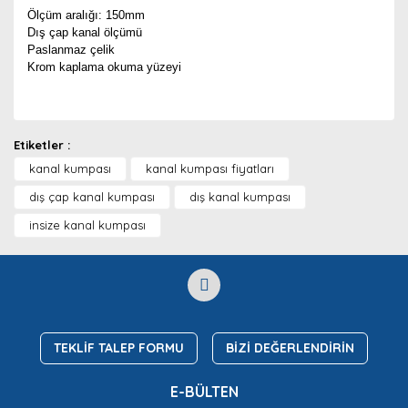
Ölçüm aralığı: 150mm
Dış çap kanal ölçümü
Paslanmaz çelik
Krom kaplama okuma yüzeyi
Bu ürünün fiyat bilgisi, resim, ürün açıklamalarında ve
diğer konularda yetersiz gördüğünüz noktaları öneri
Bu ürüne ilk yorumu siz yapın!
Ürün hakkında henüz soru sorulmamış.
Etiketler :
formunu kullanarak tarafımıza iletebilirsiniz.
Görüş ve önerileriniz için teşekkür ederiz.
kanal kumpası
kanal kumpası fiyatları
Yorum Yaz
dış çap kanal kumpası
Soru Sor
dış kanal kumpası
Ürün resmi kalitesiz, bozuk veya görüntülenemiyor.
insize kanal kumpası
Ürün açıklamasında eksik bilgiler bulunuyor.
Ürün bilgilerinde hatalar bulunuyor.
Ürün fiyatı diğer sitelerden daha pahalı.
Bu ürüne benzer farklı alternatifler olmalı.
TEKLİF TALEP FORMU
BİZİ DEĞERLENDİRİN
E-BÜLTEN