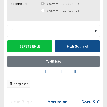
Seçenekler
0.02mm - ( 9.197,96 TL )
0.05mm - ( 9.517,89 TL )
SEPETE EKLE
Hızlı Satın Al
Teklif İste
Karşılaştır
Ürün Bilgisi
Yorumlar
Soru & Cev