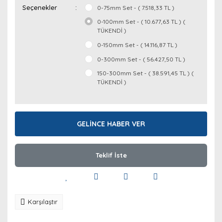
Seçenekler
0-75mm Set - ( 7.518,33 TL )
0-100mm Set - ( 10.677,63 TL ) (
TÜKENDİ )
0-150mm Set - ( 14.116,87 TL )
0-300mm Set - ( 56.427,50 TL )
150-300mm Set - ( 38.591,45 TL ) (
TÜKENDİ )
GELİNCE HABER VER
Teklif İste
Karşılaştır