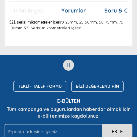
Ürün Bilgisi
Yorumlar
Soru & Cev
0-25mm, 25-50mm, 50-75mm, 75-
321 serisi mikrometreler içerir
100mm 321 Serisi mikrometreleri içerir.
Bu ürünün fiyat bilgisi, resim, ürün açıklamalarında ve
diğer konularda yetersiz gördüğünüz noktaları öneri
Bu ürüne ilk yorumu siz yapın!
Ürün hakkında henüz soru sorulmamış.
formunu kullanarak tarafımıza iletebilirsiniz.
Görüş ve önerileriniz için teşekkür ederiz.
Yorum Yaz
Soru Sor
Ürün resmi kalitesiz, bozuk veya görüntülenemiyor.
Ürün açıklamasında eksik bilgiler bulunuyor.
TEKLİF TALEP FORMU
BİZİ DEĞERLENDİRİN
Ürün bilgilerinde hatalar bulunuyor.
E-BÜLTEN
Ürün fiyatı diğer sitelerden daha pahalı.
Tüm kampanya ve duyurulardan haberdar olmak için
Bu ürüne benzer farklı alternatifler olmalı.
e-bültenimize kaydolunuz.
EKLE