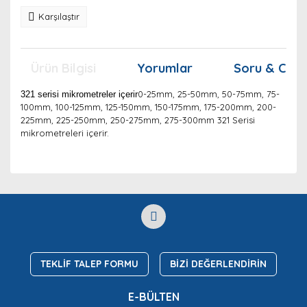
Karşılaştır
Ürün Bilgisi
Yorumlar
Soru & Cev
0-25mm, 25-50mm, 50-75mm, 75-
321 serisi mikrometreler içerir
100mm, 100-125mm, 125-150mm, 150-175mm, 175-200mm, 200-
225mm, 225-250mm, 250-275mm, 275-300mm 321 Serisi
mikrometreleri içerir.
Bu ürünün fiyat bilgisi, resim, ürün açıklamalarında ve
diğer konularda yetersiz gördüğünüz noktaları öneri
Bu ürüne ilk yorumu siz yapın!
Ürün hakkında henüz soru sorulmamış.
formunu kullanarak tarafımıza iletebilirsiniz.
Görüş ve önerileriniz için teşekkür ederiz.
Yorum Yaz
Soru Sor
Ürün resmi kalitesiz, bozuk veya görüntülenemiyor.
Ürün açıklamasında eksik bilgiler bulunuyor.
TEKLİF TALEP FORMU
BİZİ DEĞERLENDİRİN
Ürün bilgilerinde hatalar bulunuyor.
E-BÜLTEN
Ürün fiyatı diğer sitelerden daha pahalı.