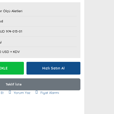
r Ölçü Aletleri
ud
UD 974-013-01
y
50 USD + KDV
EKLE
Hızlı Satın Al
Teklif İste
 Et
Yorum Yaz
Fiyat Alarmı