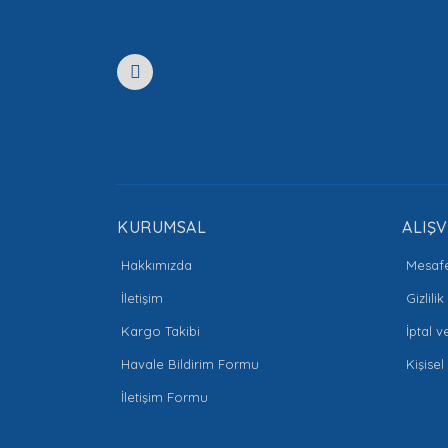
Ürün açıklamasında eksik bilgiler bulunuyor.
Ürün bilgilerinde hatalar bulunuyor.
Ürün fiyatı diğer sitelerden daha pahalı.
Bu ürüne benzer farklı alternatifler olmalı.
KURUMSAL
ALIŞV
Hakkımızda
Mesafe
İletişim
Gizlili
Kargo Takibi
İptal v
Havale Bildirim Formu
Kişisel
İletişim Formu