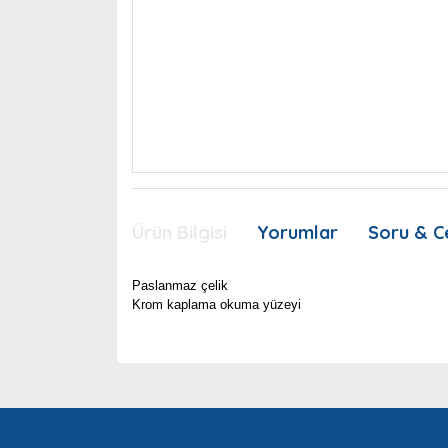
Ürün Bilgisi
Yorumlar
Soru & C
Paslanmaz çelik
Krom kaplama okuma yüzeyi
Bu ürünün fiyat bilgisi, resim, ürün açıklamaları
Görüş ve önerileriniz için teşekkür ederiz.
Ürün resmi kalitesiz, bozuk veya görüntülenemiyor