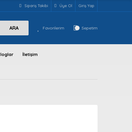
Sipariş Takibi
Üye Ol
Giriş Yap
ARA
Favorilerim
Sepetim
loglar
İletişim