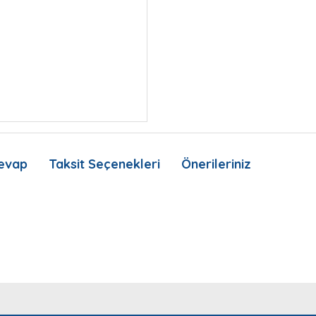
evap
Taksit Seçenekleri
Önerileriniz
nda ve diğer konularda yetersiz gördüğünüz noktaları öneri formunu kullan
Bu ürüne ilk yorumu siz yapın!
Ürün hakkında henüz soru sorulmamış.