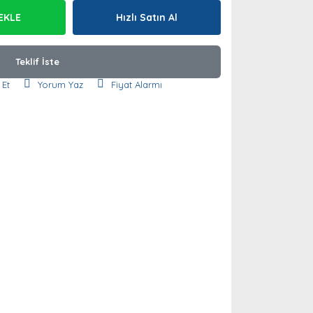
EKLE
Hızlı Satın Al
Teklif İste
 Et
Yorum Yaz
Fiyat Alarmı