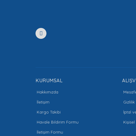
Ürün resmi kalitesiz, bozuk veya görüntülenemiyor
Ürün açıklamasında eksik bilgiler bulunuyor.
Ürün bilgilerinde hatalar bulunuyor.
Ürün fiyatı diğer sitelerden daha pahalı.
Bu ürüne benzer farklı alternatifler olmalı.
KURUMSAL
ALIŞV
Hakkımızda
Mesafe
İletişim
Gizlili
Kargo Takibi
İptal v
Havale Bildirim Formu
Kişisel
İletişim Formu