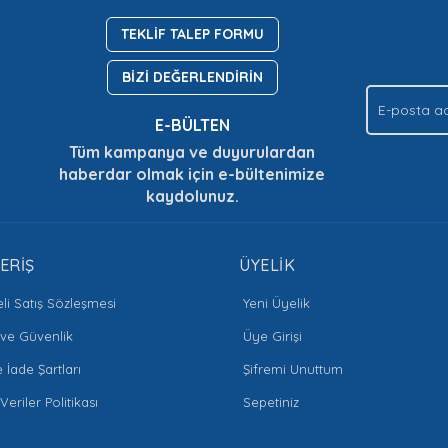
.
TEKLİF TALEP FORMU
Yorum Yaz
Soru Sor
BİZİ DEĞERLENDİRİN
E-BÜLTEN
Tüm kampanya ve duyurulardan
haberdar olmak için e-bültenimize
kaydolunuz.
Gönder
ERİŞ
ÜYELİK
li Satış Sözleşmesi
Yeni Üyelik
k ve Güvenlik
Üye Girişi
e İade Şartları
Şifremi Unuttum
 Veriler Politikası
Sepetiniz