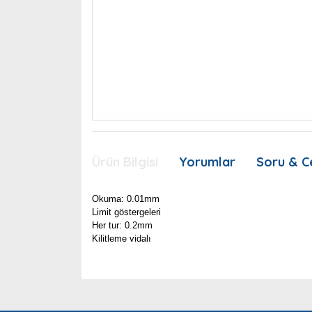
Ürün Bilgisi
Yorumlar
Soru & C
Okuma: 0.01mm
Limit göstergeleri
Her tur: 0.2mm
Kilitleme vidalı
Bu ürünün fiyat bilgisi, resim, ürün açıklamaları
Görüş ve önerileriniz için teşekkür ederiz.