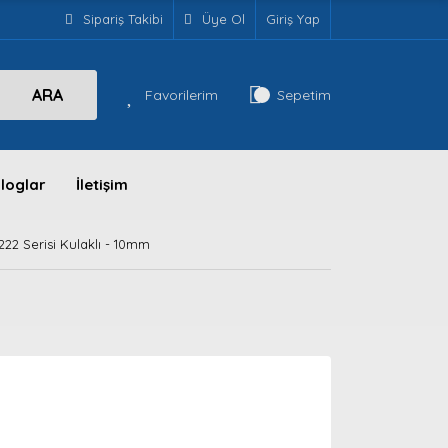
Sipariş Takibi
Üye Ol
Giriş Yap
ARA
Favorilerim
Sepetim
loglar
İletişim
22 Serisi Kulaklı - 10mm