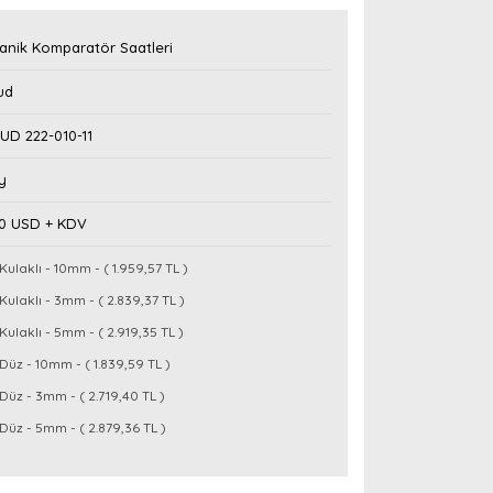
anik Komparatör Saatleri
ud
UD 222-010-11
y
30 USD + KDV
Kulaklı - 10mm - ( 1.959,57 TL )
Kulaklı - 3mm - ( 2.839,37 TL )
Kulaklı - 5mm - ( 2.919,35 TL )
Düz - 10mm - ( 1.839,59 TL )
Düz - 3mm - ( 2.719,40 TL )
Düz - 5mm - ( 2.879,36 TL )