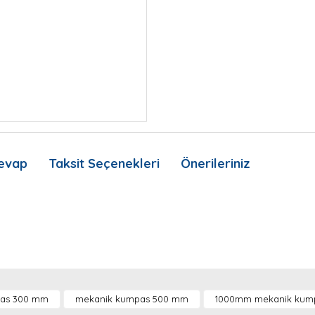
evap
Taksit Seçenekleri
Önerileriniz
nda ve diğer konularda yetersiz gördüğünüz noktaları öneri formunu kullan
Bu ürüne ilk yorumu siz yapın!
Ürün hakkında henüz soru sorulmamış.
as 300 mm
mekanik kumpas 500 mm
1000mm mekanik kum
.