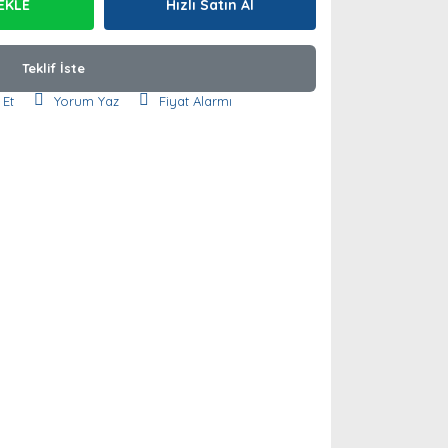
EKLE
Hızlı Satın Al
Teklif İste
 Et
Yorum Yaz
Fiyat Alarmı