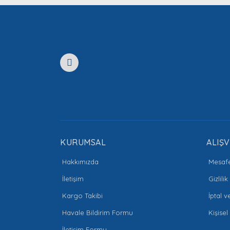
Ürün açıklamasında eksik bilgiler bulunuyor.
Ürün bilgilerinde hatalar bulunuyor.
Ürün fiyatı diğer sitelerden daha pahalı.
Bu ürüne benzer farklı alternatifler olmalı.
KURUMSAL
ALIŞV
Hakkımızda
Mesafe
İletişim
Gizlili
Kargo Takibi
İptal v
Havale Bildirim Formu
Kişisel
İletişim Formu