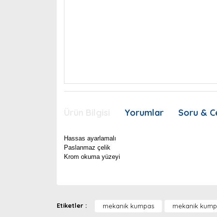
Ürün Bilgisi
Yorumlar
Soru & C
Hassas ayarlamalı
Paslanmaz çelik
Krom okuma yüzeyi
Bu ürünün fiyat bilgisi, resim, ürün açıklamaları
Görüş ve önerileriniz için teşekkür ederiz.
Etiketler :
mekanik kumpas
mekanik kump
Ürün resmi kalitesiz, bozuk veya görüntülenemiyor