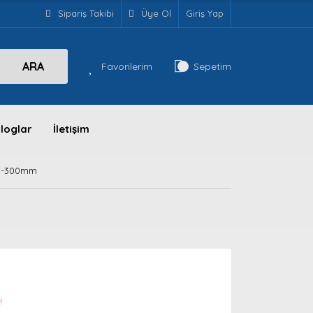
Sipariş Takibi
Üye Ol
Giriş Yap
ARA
Favorilerim
Sepetim
loglar
İletişim
 0-300mm
!