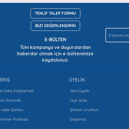
Yorum Yaz
Soru Sor
TEKLİF TALEP FORMU
BİZİ DEĞERLENDİRİN
E-BÜLTEN
Tüm kampanya ve duyurulardan
haberdar olmak için e-bültenimize
kaydolunuz.
Gönder
ERİŞ
ÜYELİK
li Satış Sözleşmesi
Yeni Üyelik
k ve Güvenlik
Üye Girişi
e İade Şartları
Şifremi Unuttum
 Veriler Politikası
Sepetiniz