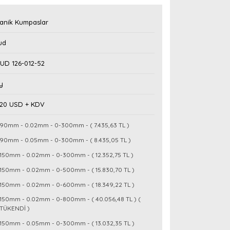
anik Kumpaslar
ud
UD 126-012-52
y
,20 USD + KDV
90mm - 0.02mm - 0-300mm - ( 7.435,63 TL )
90mm - 0.05mm - 0-300mm - ( 8.435,05 TL )
150mm - 0.02mm - 0-300mm - ( 12.352,75 TL )
150mm - 0.02mm - 0-500mm - ( 15.830,70 TL )
150mm - 0.02mm - 0-600mm - ( 18.349,22 TL )
150mm - 0.02mm - 0-800mm - ( 40.056,48 TL ) (
TÜKENDİ )
150mm - 0.05mm - 0-300mm - ( 13.032,35 TL )