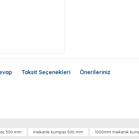
evap
Taksit Seçenekleri
Önerileriniz
nda ve diğer konularda yetersiz gördüğünüz noktaları öneri formunu kullan
Bu ürüne ilk yorumu siz yapın!
Ürün hakkında henüz soru sorulmamış.
as 300 mm
mekanik kumpas 500 mm
1000mm mekanik kum
.