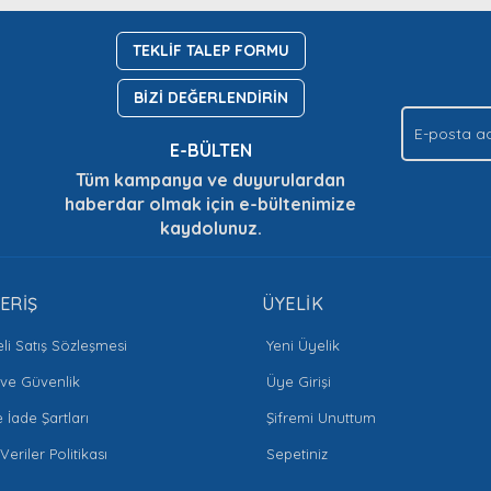
Yorum Yaz
Soru Sor
TEKLİF TALEP FORMU
BİZİ DEĞERLENDİRİN
E-BÜLTEN
Tüm kampanya ve duyurulardan
haberdar olmak için e-bültenimize
kaydolunuz.
Gönder
ERİŞ
ÜYELİK
li Satış Sözleşmesi
Yeni Üyelik
k ve Güvenlik
Üye Girişi
e İade Şartları
Şifremi Unuttum
 Veriler Politikası
Sepetiniz