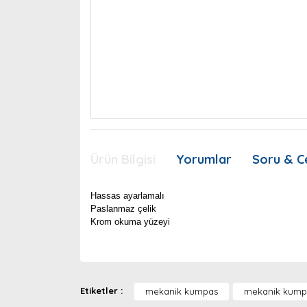
Ürün Bilgisi
Yorumlar
Soru & C
Hassas ayarlamalı
Paslanmaz çelik
Krom okuma yüzeyi
Bu ürünün fiyat bilgisi, resim, ürün açıklamaları
Görüş ve önerileriniz için teşekkür ederiz.
Etiketler :
mekanik kumpas
mekanik kump
Ürün resmi kalitesiz, bozuk veya görüntülenemiyor