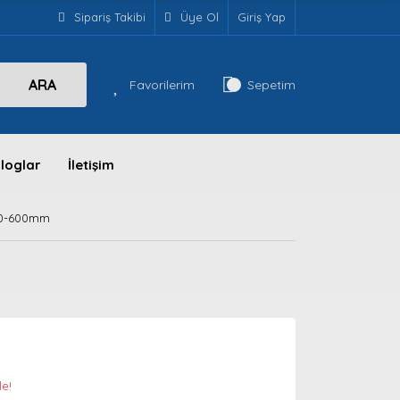
Sipariş Takibi
Üye Ol
Giriş Yap
ARA
Favorilerim
Sepetim
loglar
İletişim
 0-600mm
le!