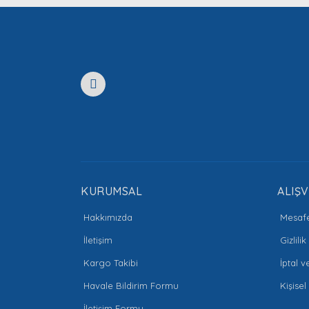
Ürün açıklamasında eksik bilgiler bulunuyor.
Ürün bilgilerinde hatalar bulunuyor.
Ürün fiyatı diğer sitelerden daha pahalı.
Bu ürüne benzer farklı alternatifler olmalı.
KURUMSAL
ALIŞV
Hakkımızda
Mesafe
İletişim
Gizlili
Kargo Takibi
İptal v
Havale Bildirim Formu
Kişisel
İletişim Formu