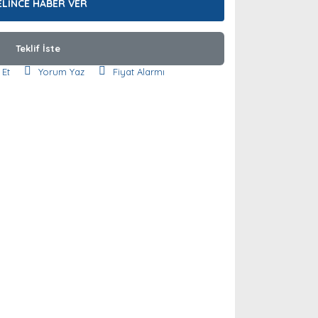
ELİNCE HABER VER
Teklif İste
 Et
Yorum Yaz
Fiyat Alarmı