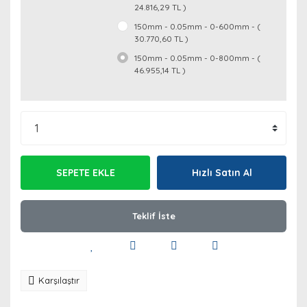
24.816,29 TL )
150mm - 0.05mm - 0-600mm - (
30.770,60 TL )
150mm - 0.05mm - 0-800mm - (
46.955,14 TL )
SEPETE EKLE
Hızlı Satın Al
Teklif İste
Karşılaştır