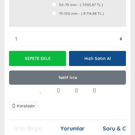
50-75 mm - ( 7.035,87 TL )
75-100 mm - ( 8.714,88 TL )
SEPETE EKLE
Hızlı Satın Al
Teklif İste
Karşılaştır
Ürün Bilgisi
Yorumlar
Soru & Cev