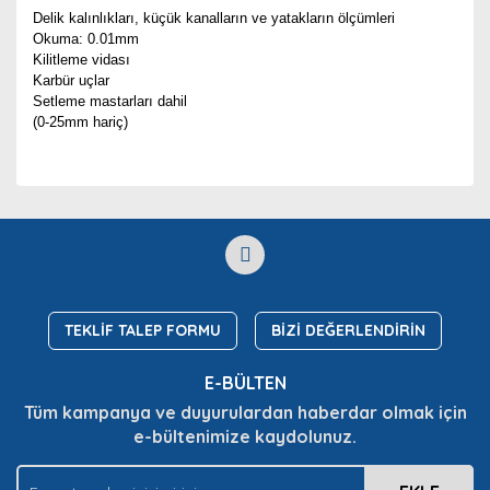
Delik kalınlıkları, küçük kanalların
ve yatakların ölçümleri
Okuma: 0.01mm
Kilitleme vidası
Karbür uçlar
Setleme mastarları dahil
(0-25mm hariç)
Bu ürünün fiyat bilgisi, resim, ürün açıklamalarında ve
diğer konularda yetersiz gördüğünüz noktaları öneri
Bu ürüne ilk yorumu siz yapın!
Ürün hakkında henüz soru sorulmamış.
formunu kullanarak tarafımıza iletebilirsiniz.
Görüş ve önerileriniz için teşekkür ederiz.
Yorum Yaz
Soru Sor
Ürün resmi kalitesiz, bozuk veya görüntülenemiyor.
Ürün açıklamasında eksik bilgiler bulunuyor.
TEKLİF TALEP FORMU
BİZİ DEĞERLENDİRİN
Ürün bilgilerinde hatalar bulunuyor.
E-BÜLTEN
Ürün fiyatı diğer sitelerden daha pahalı.
Tüm kampanya ve duyurulardan haberdar olmak için
Bu ürüne benzer farklı alternatifler olmalı.
e-bültenimize kaydolunuz.