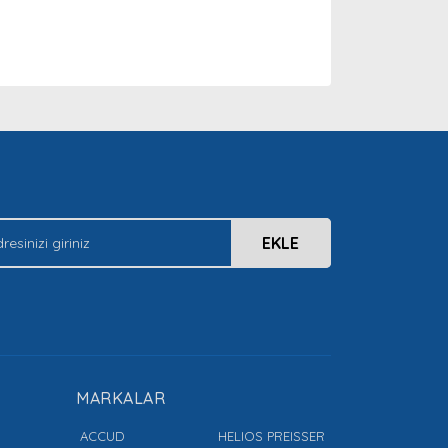
arak tarafımıza iletebilirsiniz.
EKLE
MARKALAR
ACCUD
HELIOS PREISSER