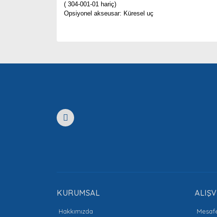
( 304-001-01 hariç)
Opsiyonel akseusar: Küresel uç
Bu ürünün fiyat bilgisi, resim, ürün açıklamaları
Görüş ve önerileriniz için teşekkür ederiz.
Ürün resmi kalitesiz, bozuk veya görüntülenemiyor
Ürün açıklamasında eksik bilgiler bulunuyor.
Ürün bilgilerinde hatalar bulunuyor.
Ürün fiyatı diğer sitelerden daha pahalı.
Bu ürüne benzer farklı alternatifler olmalı.
KURUMSAL
ALIŞV
Hakkımızda
Mesafe