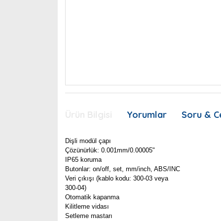
Ürün Bilgisi
Yorumlar
Soru & C
Dişli modül çapı
Çözünürlük: 0.001mm/0.00005"
IP65 koruma
Butonlar: on/off, set, mm/inch, ABS/INC
Veri çıkışı (kablo kodu: 300-03 veya
300-04)
Otomatik kapanma
Kilitleme vidası
Setleme mastarı