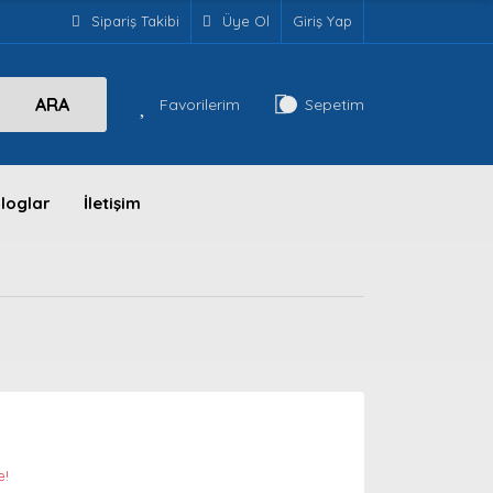
Sipariş Takibi
Üye Ol
Giriş Yap
ARA
Favorilerim
Sepetim
loglar
İletişim
e!