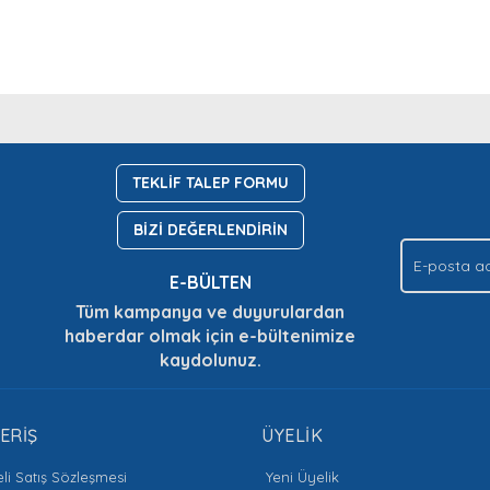
nda ve diğer konularda yetersiz gördüğünüz noktaları öneri formunu kullan
Bu ürüne ilk yorumu siz yapın!
Ürün hakkında henüz soru sorulmamış.
.
TEKLİF TALEP FORMU
Yorum Yaz
Soru Sor
BİZİ DEĞERLENDİRİN
E-BÜLTEN
Tüm kampanya ve duyurulardan
haberdar olmak için e-bültenimize
kaydolunuz.
Gönder
ERİŞ
ÜYELİK
li Satış Sözleşmesi
Yeni Üyelik