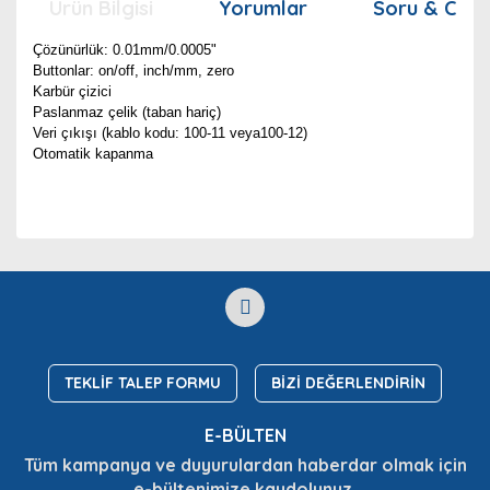
Ürün Bilgisi
Yorumlar
Soru & Cev
Çözünürlük: 0.01mm/0.0005"
Buttonlar: on/off, inch/mm, zero
Karbür çizici
Paslanmaz çelik (taban hariç)
Veri çıkışı (kablo kodu: 100-11 veya100-12)
Otomatik kapanma
Bu ürünün fiyat bilgisi, resim, ürün açıklamalarında ve
diğer konularda yetersiz gördüğünüz noktaları öneri
Bu ürüne ilk yorumu siz yapın!
Ürün hakkında henüz soru sorulmamış.
formunu kullanarak tarafımıza iletebilirsiniz.
Görüş ve önerileriniz için teşekkür ederiz.
Yorum Yaz
Soru Sor
Ürün resmi kalitesiz, bozuk veya görüntülenemiyor.
Ürün açıklamasında eksik bilgiler bulunuyor.
TEKLİF TALEP FORMU
BİZİ DEĞERLENDİRİN
Ürün bilgilerinde hatalar bulunuyor.
E-BÜLTEN
Ürün fiyatı diğer sitelerden daha pahalı.
Tüm kampanya ve duyurulardan haberdar olmak için
Bu ürüne benzer farklı alternatifler olmalı.
e-bültenimize kaydolunuz.